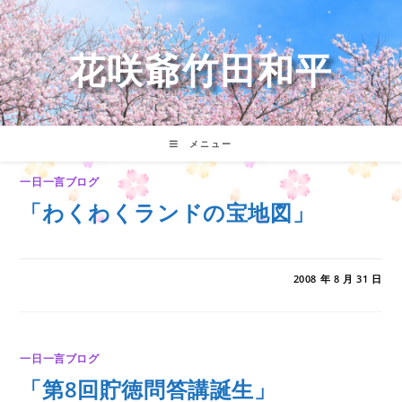
コ
ン
テ
花咲爺竹田和平
ン
ツ
へ
ス
キ
メニュー
ッ
プ
一日一言ブログ
「わくわくランドの宝地図」
0件のコメント
2008 年 8 月 31 日
一日一言ブログ
「第8回貯徳問答講誕生」