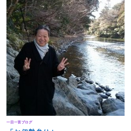
い
や
り｣
は
一日一言ブログ