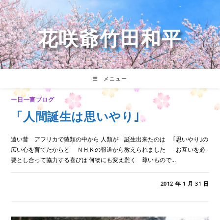
コ
ン
テ
花咲爺竹田和平
ン
ツ
へ
ス
キ
メニュー
ッ
プ
一日一言ブログ
「人間誕生は思いやり｣
遠い昔 アフリカで猿類の中から 人類が 誕生出来たのは ｢思いやり｣の
広い心を育てたからと ＮＨＫの報道から教えられました お互いを必
要とし合って協力する喜びは 何物にも変え難く 尊いもので…
「人
コメントを受け付けていません
2012 年 1 月 31 日
間
誕
生
は
思