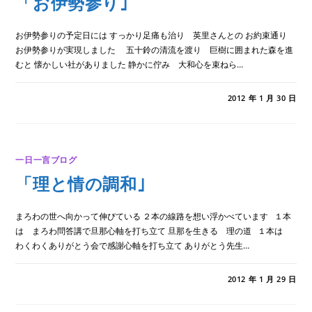
「お伊勢参り｣
お伊勢参りの予定日には すっかり足痛も治り 英里さんとの お約束通り
お伊勢参りが実現しました 五十鈴の清流を渡り 巨樹に囲まれた森を進
むと 懐かしい社がありました 静かに佇み 大和心を束ねら…
「お
コメントを受け付けていません
2012 年 1 月 30 日
伊
勢
参
り｣
は
一日一言ブログ
「理と情の調和｣
まろわの世へ向かって伸びている ２本の線路を想い浮かべています １本
は まろわ問答講で旦那心軸を打ち立て 旦那を生きる 理の道 １本は
わくわくありがとう会で感謝心軸を打ち立て ありがとう先生…
「理
コメントを受け付けていません
2012 年 1 月 29 日
と
情
の