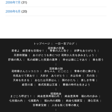
2006年7月
(31)
2006年6月
(20)
トップページ
一日一言ブログ
花咲爺の言葉
若者よ 経営者を目指せ！
青春の人に告ぐ
好夢をありがとう
旦那待望論
ありがとうを身につけ 花咲か人生を歩みましょう
貯徳の商人
私の経験した投資の基準
幸せは徳にこそあり
株を想う
花咲爺の詩
花咲爺さんニッコニコ
赤ちゃん にこにこ
青春の君に捧げる
先祖ありて家あり
大好き ありがとう
水は生命
天の法
天命を生きる
あなたは旦那はん
国のかたち
楽しき市場
経営の道
株式投資は王道
豊徳の時代を生きよう
招福純金
まごころ呼ぼう！
純金恵美寿福わ内
純金恵美寿 福わ内の歩み
七光福わ内
七福案内
福わ内の感動
純金七福家宝
清心百光
百尊家宝館
人生を拓く百尊の教え