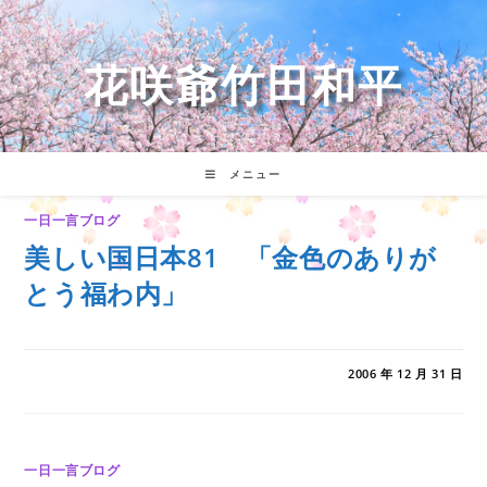
コ
ン
テ
花咲爺竹田和平
ン
ツ
へ
ス
キ
メニュー
ッ
プ
一日一言ブログ
美しい国日本81 「金色のありが
とう福わ内」
0件のコメント
2006 年 12 月 31 日
一日一言ブログ