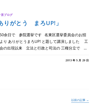
一言ブログ
ありがとう まろUP!」
50余日で 参院選挙です 名東区選挙委員会のお招
より ありがとうまろUP! と題して講演しました 工
会の出現以来 立法と行政と司法の 三権分立で …
あ
メントを受け付けていません
2013 年 5 月 29 日
う
!」
以前の記事
→