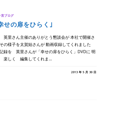
一言ブログ
幸せの扉をひらく｣
 英里さん主催のありがとう懇談会が 本社で開催さ
その様子を太賀始さんが 動画収録してくれました
記録を 英里さんが「幸せの扉をひらく」DVDに 明
 楽しく 編集してくれま…
幸
メントを受け付けていません
2013 年 5 月 30 日
｣