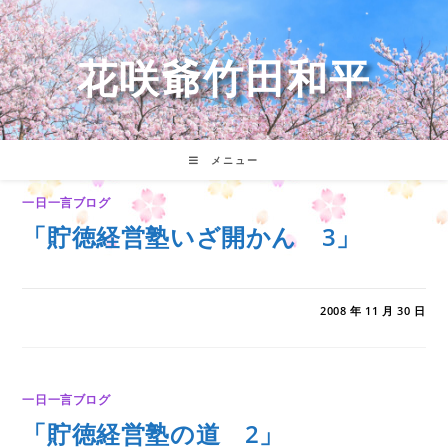
コ
ン
テ
花咲爺竹田和平
ン
ツ
へ
ス
キ
メニュー
ッ
プ
一日一言ブログ
「貯徳経営塾いざ開かん 3」
0件のコメント
2008 年 11 月 30 日
一日一言ブログ
「貯徳経営塾の道 2」