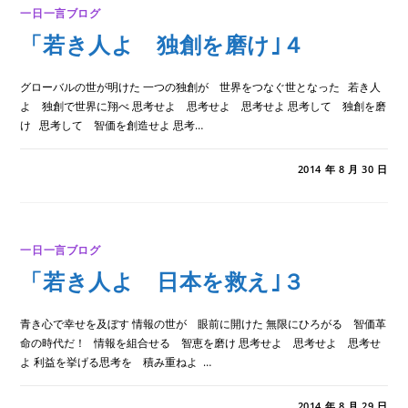
者
一日一言ブログ
を
め
「若き人よ 独創を磨け｣４
ざ
せ｣
5
は
グローバルの世が明けた 一つの独創が 世界をつなぐ世となった 若き人
よ 独創で世界に翔べ 思考せよ 思考せよ 思考せよ 思考して 独創を磨
け 思考して 智価を創造せよ 思考…
「若
コメントを受け付けていません
2014 年 8 月 30 日
き
人
よ
独
創
を
一日一言ブログ
磨
け｣
「若き人よ 日本を救え｣３
４
は
青き心で幸せを及ぼす 情報の世が 眼前に開けた 無限にひろがる 智価革
命の時代だ！ 情報を組合せる 智恵を磨け 思考せよ 思考せよ 思考せ
よ 利益を挙げる思考を 積み重ねよ …
「若
コメントを受け付けていません
2014 年 8 月 29 日