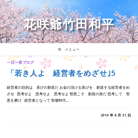
コ
ン
テ
花咲爺竹田和平
ン
ツ
へ
ス
キ
メニュー
ッ
プ
一日一言ブログ
「若き人よ 経営者をめざせ｣5
経営者の目的は 喜びの創造だ お金の頂ける喜びを 創造する経営者をめ
ざせ 思考せよ 思考せよ 思考せよ 智恵こそ 創造の泉だ 思考して 智
恵を磨け 経営者となって 智価時代…
「若
コメントを受け付けていません
2014 年 8 月 31 日
き
人
よ
経
営