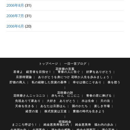
2006年8月
(31)
2006年7月
(31)
2006年6月
(20)
トップページ
一日一言ブログ
花咲爺の言葉
若者よ 経営者を目指せ！
青春の人に告ぐ
好夢をありがとう
旦那待望論
ありがとうを身につけ 花咲か人生を歩みましょう
貯徳の商人
私の経験した投資の基準
幸せは徳にこそあり
株を想う
花咲爺の詩
花咲爺さんニッコニコ
赤ちゃん にこにこ
青春の君に捧げる
先祖ありて家あり
大好き ありがとう
水は生命
天の法
天命を生きる
あなたは旦那はん
国のかたち
楽しき市場
経営の道
株式投資は王道
豊徳の時代を生きよう
招福純金
まごころ呼ぼう！
純金恵美寿福わ内
純金恵美寿 福わ内の歩み
七光福わ内
七福案内
福わ内の感動
純金七福家宝
清心百光