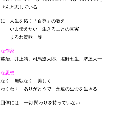
開せんと志している
書に 人生を拓く「百尊」の教え
ま伝えたい 生きることの真実
ろわ賛歌 等
きな作家
川英治、井上靖、司馬遼太郎、塩野七生、堺屋太一
きな思想
理なく 無駄なく 美しく
とわくわく ありがとうで 永遠の生命を生きる
教団体には 一切 関わりを持っていない