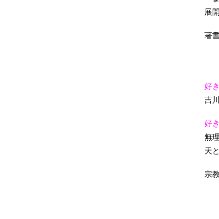
展
著
い
ま
好
吉
好
無
天
宗