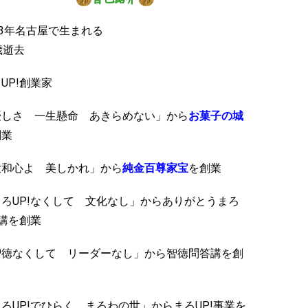
33年名古屋で生まれる
歳逝去
UP!創業家
優しさ 一生懸命 あきらめない」から
お菓子の城
創業
大和心よ 美しかれ」から
純金百尊家宝
を創業
ろUP!なくして 文化なし」からありがとうまろ
!講を創業
智徳なくして リーダーなし」から智徳問答講を創
ろUP!でひらく まろわの世」からまろUP!事業を