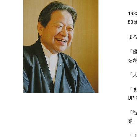
19
83
まろ
「
を
「
「ま
UP
「
業
「ま