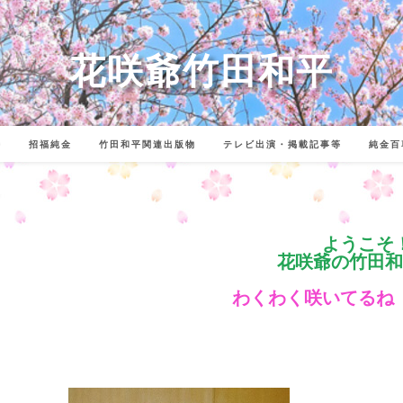
花咲爺竹田和平
詩
招福純金
竹田和平関連出版物
テレビ出演・掲載記事等
純金百
ようこそ
花咲爺の竹田和
わくわく咲いてるね