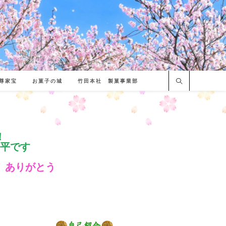
尊家宝
お菓子の城
竹田本社 製菓事業部
！
平です
 ありがとう