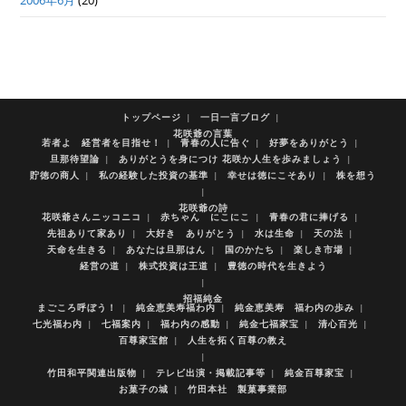
2006年6月
(20)
トップページ
一日一言ブログ
花咲爺の言葉
若者よ 経営者を目指せ！
青春の人に告ぐ
好夢をありがとう
旦那待望論
ありがとうを身につけ 花咲か人生を歩みましょう
貯徳の商人
私の経験した投資の基準
幸せは徳にこそあり
株を想う
花咲爺の詩
花咲爺さんニッコニコ
赤ちゃん にこにこ
青春の君に捧げる
先祖ありて家あり
大好き ありがとう
水は生命
天の法
天命を生きる
あなたは旦那はん
国のかたち
楽しき市場
経営の道
株式投資は王道
豊徳の時代を生きよう
招福純金
まごころ呼ぼう！
純金恵美寿福わ内
純金恵美寿 福わ内の歩み
七光福わ内
七福案内
福わ内の感動
純金七福家宝
清心百光
百尊家宝館
人生を拓く百尊の教え
竹田和平関連出版物
テレビ出演・掲載記事等
純金百尊家宝
お菓子の城
竹田本社 製菓事業部