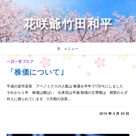
コ
ン
テ
花咲爺竹田和平
ン
ツ
へ
ス
キ
メニュー
ッ
プ
一日一言ブログ
「株価について｣
平成の楽市楽座 アベノミクスの人氣は 株価を半年で150％にしました
それから１年 株価は横ばい 出来高は半減 相場の主導権は 相変わらず
外人に握られています ３月期の決算…
「株
コメントを受け付けていません
2014 年 4 月 30 日
価
に
つ
い
て｣