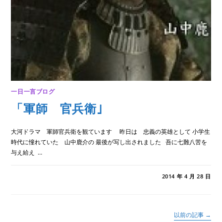
一日一言ブログ
「軍師 官兵衛｣
大河ドラマ 軍師官兵衛を観ています 昨日は 忠義の英雄として 小学生
時代に憧れていた 山中鹿介の 最後が写し出されました 吾に七難八苦を
与え給え …
「軍
コメントを受け付けていません
2014 年 4 月 28 日
師
官
兵
衛｣
は
以前の記事
→