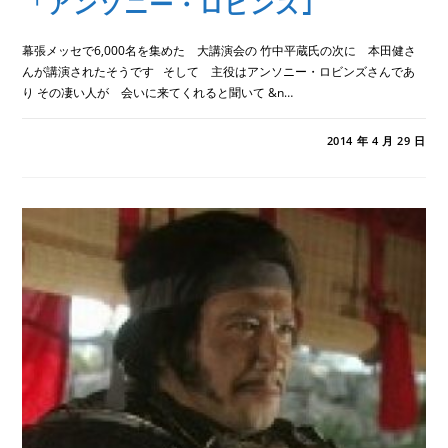
「アンソニー・ロビンズ｣
幕張メッセで6,000名を集めた 大講演会の 竹中平蔵氏の次に 本田健さ
んが講演されたそうです そして 主役はアンソニー・ロビンズさんであ
り その凄い人が 会いに来てくれると聞いて &n…
「ア
コメントを受け付けていません
2014 年 4 月 29 日
ン
ソ
ニ
ー・
ロ
ビ
ン
ズ｣
は