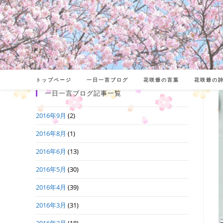
コ
ン
テ
ン
ツ
へ
トップページ
一日一言ブログ
花咲爺の言葉
花咲爺の
ス
一日一言ブログ記事一覧
キ
2016年9月
(2)
ッ
プ
2016年8月
(1)
2016年6月
(13)
2016年5月
(30)
2016年4月
(39)
2016年3月
(31)