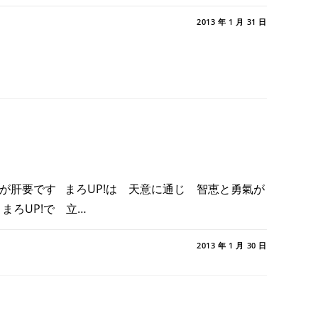
経
メントを受け付けていません
2013 年 1 月 31 日
」
 が肝要です まろUP!は 天意に通じ 智恵と勇氣が
まろUP!で 立…
2013 年 1 月 30 日