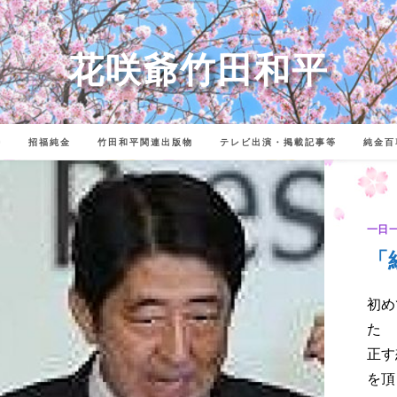
花咲爺竹田和平
詩
招福純金
竹田和平関連出版物
テレビ出演・掲載記事等
純金百
一日
「
初め
た 
正す
を頂