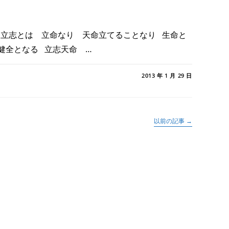
 立志とは 立命なり 天命立てることなり 生命と
健全となる 立志天命 …
2013 年 1 月 29 日
以前の記事
→