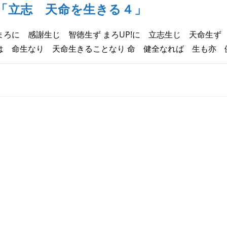
５」
「立志 天命を生きる４」
は
まろに 感謝生じ 智徳生ず まろUP!に 立志生じ 天命生ず
は 命生なり 天命生きることなり 命 健全なれば 生も亦 
「立
コメントを受け付けていません
志
天
命
を
生
き
る
４」
は