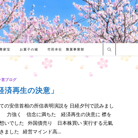
尊家宝
お菓子の城
竹田本社 製菓事業部
一言ブログ
経済再生の決意」
ての安倍首相の所信表明演説を 日経夕刊で読みまし
力強く 信念に満ちた 経済再生の決意に 襟を
想いでした 外国債売り 日本株買い 実行する元氣
きました 経営マインド高…