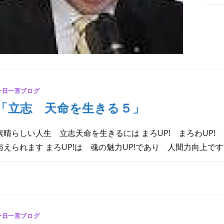
「
コ
済
再
生
の
決
意
は
一日一言ブログ
「立志 天命を生きる５」
素晴らしい人生 立志天命を生きるには まろUP! まろわUP!
与えられます まろUP!は 魂の魅力UP!であり 人間力向上です 
「立
コメントを受け付けていません
志
天
命
を
生
き
一日一言ブログ
る