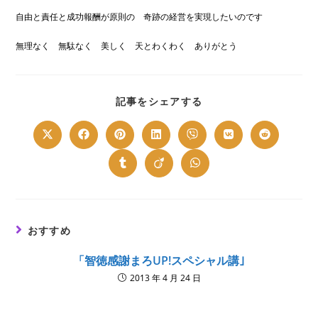
自由と責任と成功報酬が原則の 奇跡の経営を実現したいのです
無理なく 無駄なく 美しく 天とわくわく ありがとう
SHARE
記事をシェアする
THIS
CONTENT
Opens
Opens
Opens
Opens
Opens
Opens
Opens
in
in
in
in
in
in
in
a
a
a
a
a
a
a
new
new
new
new
new
new
new
Opens
Opens
Opens
window
window
window
window
window
window
window
in
in
in
a
a
a
new
new
new
window
window
window
おすすめ
「智徳感謝まろUP!スペシャル講｣
2013 年 4 月 24 日