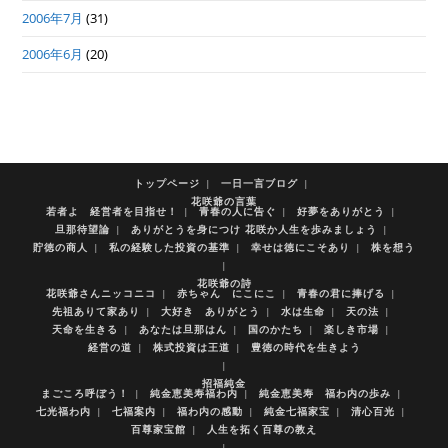
2006年7月
(31)
2006年6月
(20)
トップページ
一日一言ブログ
花咲爺の言葉
若者よ 経営者を目指せ！
青春の人に告ぐ
好夢をありがとう
旦那待望論
ありがとうを身につけ 花咲か人生を歩みましょう
貯徳の商人
私の経験した投資の基準
幸せは徳にこそあり
株を想う
花咲爺の詩
花咲爺さんニッコニコ
赤ちゃん にこにこ
青春の君に捧げる
先祖ありて家あり
大好き ありがとう
水は生命
天の法
天命を生きる
あなたは旦那はん
国のかたち
楽しき市場
経営の道
株式投資は王道
豊徳の時代を生きよう
招福純金
まごころ呼ぼう！
純金恵美寿福わ内
純金恵美寿 福わ内の歩み
七光福わ内
七福案内
福わ内の感動
純金七福家宝
清心百光
百尊家宝館
人生を拓く百尊の教え