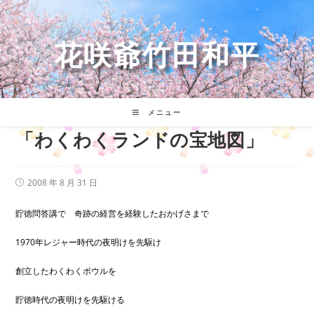
コ
ン
テ
花咲爺竹田和平
ン
ツ
へ
ス
キ
メニュー
ッ
「わくわくランドの宝地図」
プ
投
2008 年 8 月 31 日
稿
公
開
貯徳問答講で 奇跡の経営を経験したおかげさまで
日:
1970年レジャー時代の夜明けを先駆け
創立したわくわくボウルを
貯徳時代の夜明けを先駆ける