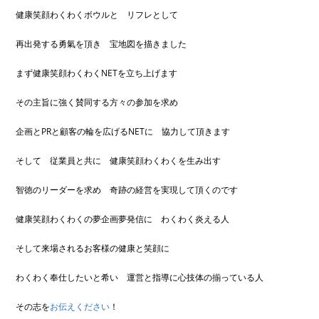
健康笑顔わくわくボウルと リフレとして
再出発する勇氣を頂き 宝地図を描きました
まず健康笑顔わくわくNETを立ち上げます
その主旨に強く賛同する方々の参加を求め
企画とPRと顧客の輪を広げるNETに 協力して頂きます
そして 従業員と共に 健康笑顔わくわくを生み出す
智徳のリーダーを求め 奇跡の経営を実現して頂くのです
健康笑顔わくわくの夢企画夢発信に わくわく炎える人
そして来場されるお客様の健康と笑顔に
わくわく奉仕したいと希い 運営と指導に心技体の揃っている人
その志を
お伝えください
！