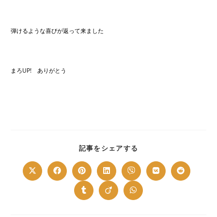
弾けるような喜びが返って来ました
まろUP! ありがとう
SHARE
記事をシェアする
THIS
CONTENT
Opens
Opens
Opens
Opens
Opens
Opens
Opens
in
in
in
in
in
in
in
a
a
a
a
a
a
a
new
new
new
new
new
new
new
Opens
Opens
Opens
window
window
window
window
window
window
window
in
in
in
a
a
a
new
new
new
window
window
window