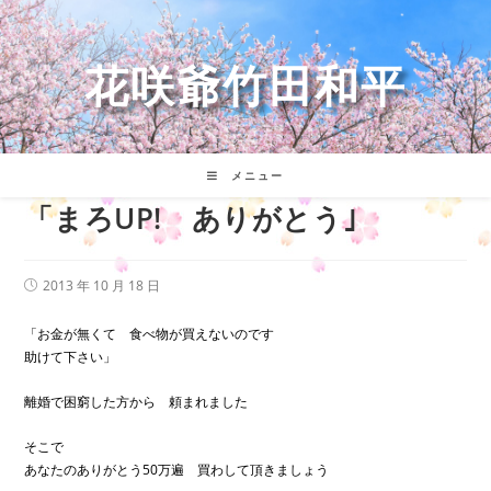
コ
ン
テ
花咲爺竹田和平
ン
ツ
へ
ス
キ
メニュー
ッ
「まろUP! ありがとう｣
プ
投
2013 年 10 月 18 日
稿
公
開
「お金が無くて 食べ物が買えないのです
日:
助けて下さい」
離婚で困窮した方から 頼まれました
そこで
あなたのありがとう50万遍 買わして頂きましょう