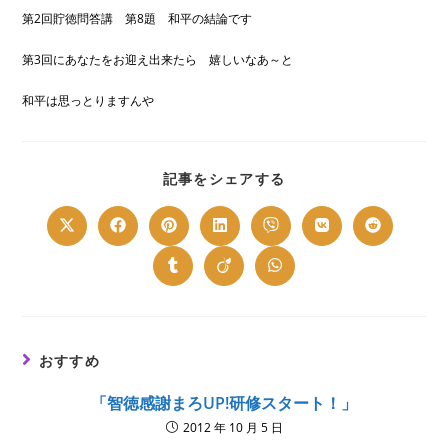
第2回貯徳問答講 第8題 和平の結論です
第3回にあなたをお迎え出来たら 嬉しいなあ～と
和平は思っとりますんや
SHARE
記事をシェアする
THIS
CONTENT
Opens
Opens
Opens
Opens
Opens
Opens
Opens
in
in
in
in
in
in
in
a
a
a
a
a
a
a
new
new
new
new
new
new
new
Opens
Opens
Opens
window
window
window
window
window
window
window
in
in
in
a
a
a
new
new
new
window
window
window
おすすめ
「智徳感謝まろUP!研修スタート！」
2012 年 10 月 5 日