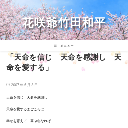
コ
ン
テ
花咲爺竹田和平
ン
ツ
へ
ス
キ
メニュー
ッ
「天命を信じ 天命を感謝し 天
プ
命を愛する」
投
2007 年 6 月 8 日
稿
公
開
天命を信じ 天命を感謝し
日:
天命を愛するまごころは
幸せを恵えて 喜ぶ心なれば