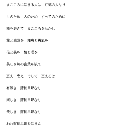
まごころに活きる人は 貯徳の人なり
世のため 人のため すべてのために
能を磨きて まごころを活かし
愛と感謝を 知恵と勇氣を
信と義を 情と理を
美しき氣の言葉を以て
恵え 恵え そして 恵えるは
有難き 貯徳旦那なり
楽しき 貯徳旦那なり
美しき 貯徳旦那なり
われ貯徳旦那を活きん