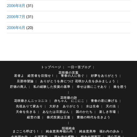
2006年8月
(31)
2006年7月
(31)
2006年6月
(20)
トップページ
一日一言ブログ
花咲爺の言葉
若者よ 経営者を目指せ！
青春の人に告ぐ
好夢をありがとう
旦那待望論
ありがとうを身につけ 花咲か人生を歩みましょう
貯徳の商人
私の経験した投資の基準
幸せは徳にこそあり
株を想う
花咲爺の詩
花咲爺さんニッコニコ
赤ちゃん にこにこ
青春の君に捧げる
先祖ありて家あり
大好き ありがとう
水は生命
天の法
天命を生きる
あなたは旦那はん
国のかたち
楽しき市場
経営の道
株式投資は王道
豊徳の時代を生きよう
招福純金
まごころ呼ぼう！
純金恵美寿福わ内
純金恵美寿 福わ内の歩み
七光福わ内
七福案内
福わ内の感動
純金七福家宝
清心百光