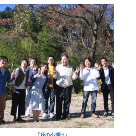
「秋の小淵沢」