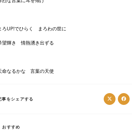
鮮烈な言葉に耳を傾け
まろUP!でひらく まろわの世に
希望輝き 情熱湧き出ずる
天命なるかな 言葉の天使
SHARE
記事をシェアする
Opens
Ope
in
in
a
a
THIS
new
ne
window
win
CONTENT
おすすめ