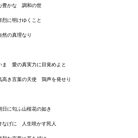
心豊かな 調和の世
鮮烈に明けゆくこと
自然の真理なり
いま 愛の真実力に目覚めよと
氣高き言葉の天使 鶏声を発せり
朝日に匂ふ山桜花の如き
けなげに 人生咲かす民人