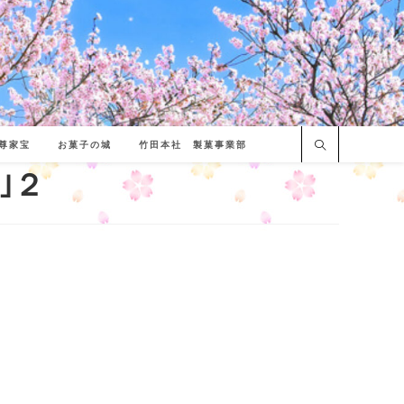
尊家宝
お菓子の城
竹田本社 製菓事業部
｣２