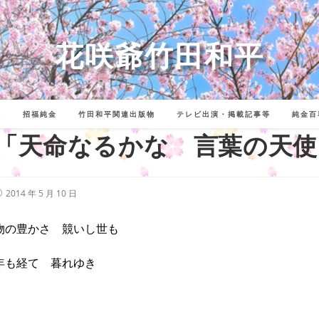
花咲爺竹田和平
詩
招福純金
竹田和平関連出版物
テレビ出演・掲載記事等
純金百
「天命なるかな 言葉の天使
投
2014 年 5 月 10 日
稿
公
開
物の豊かさ 競いし世も
:
年も経て 暮れゆき