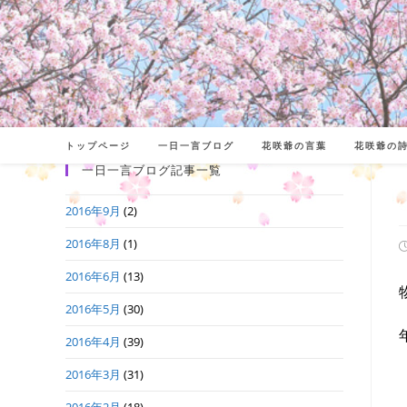
コ
ン
テ
ン
ツ
へ
トップページ
一日一言ブログ
花咲爺の言葉
花咲爺の
ス
一日一言ブログ記事一覧
キ
2016年9月
(2)
ッ
プ
2016年8月
(1)
2016年6月
(13)
日
2016年5月
(30)
2016年4月
(39)
2016年3月
(31)