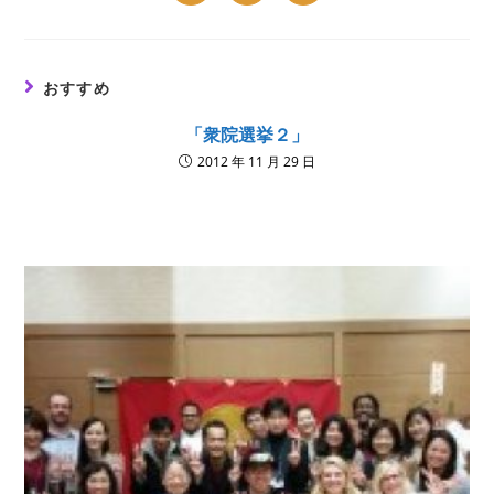
in
in
in
a
a
a
new
new
new
window
window
window
おすすめ
「衆院選挙２」
2012 年 11 月 29 日