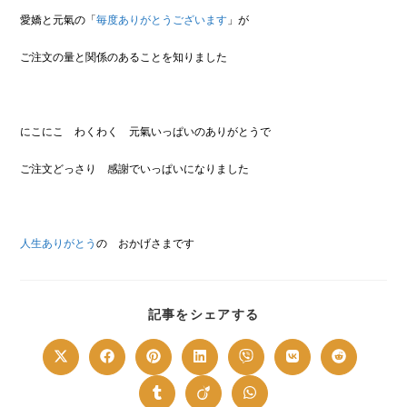
愛嬌と元氣の「
毎度ありがとうございます
」が
ご注文の量と関係のあることを知りました
にこにこ わくわく 元氣いっぱいのありがとうで
ご注文どっさり 感謝でいっぱいになりました
人生ありがとう
の おかげさまです
SHARE
記事をシェアする
THIS
CONTENT
Opens
Opens
Opens
Opens
Opens
Opens
Opens
in
in
in
in
in
in
in
a
a
a
a
a
a
a
new
new
new
new
new
new
new
Opens
Opens
Opens
window
window
window
window
window
window
window