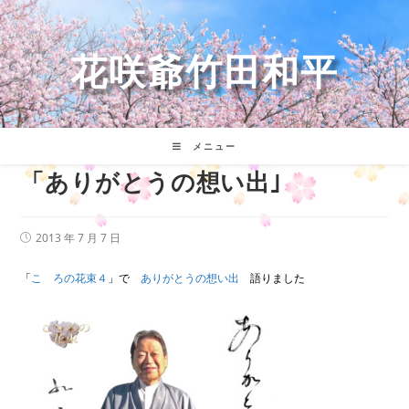
コ
ン
テ
花咲爺竹田和平
ン
ツ
へ
ス
キ
メニュー
ッ
「ありがとうの想い出｣
プ
投
2013 年 7 月 7 日
稿
公
開
「
こゝろの花束４
」で
ありがとうの想い出
語りました
日: