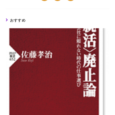
in
in
in
a
a
a
new
new
new
window
window
window
おすすめ