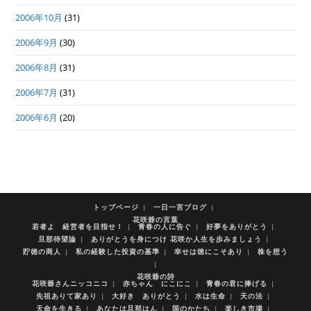
2006年10月
(31)
2006年9月
(30)
2006年8月
(31)
2006年7月
(31)
2006年6月
(20)
トップページ
一日一言ブログ
花咲爺の言葉
若者よ 経営者を目指せ！
青春の人に告ぐ
好夢をありがとう
旦那待望論
ありがとうを身につけ 花咲か人生を歩みましょう
貯徳の商人
私の経験した投資の基準
幸せは徳にこそあり
株を想う
花咲爺の詩
花咲爺さんニッコニコ
赤ちゃん にこにこ
青春の君に捧げる
先祖ありて家あり
大好き ありがとう
水は生命
天の法
天命を生きる
あなたは旦那はん
国のかたち
楽しき市場