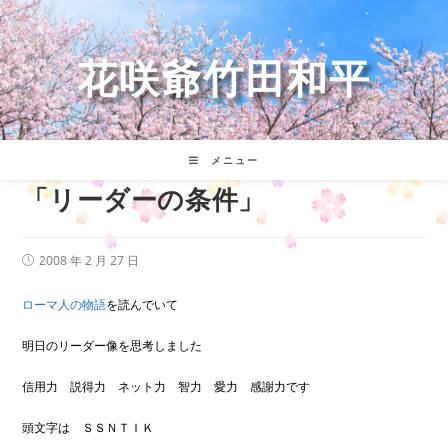
コ
ン
テ
花咲爺竹田和平
ン
ツ
へ
ス
キ
メニュー
ッ
「リーダーの条件」
プ
投
2008 年 2 月 27 日
稿
公
開
ローマ人の物語
を読んでいて
日:
明日のリーダー像を思考しました
信用力 説得力 ネット力 智力 愛力 感謝力です
頭文字は ＳＳＮＴＩＫ