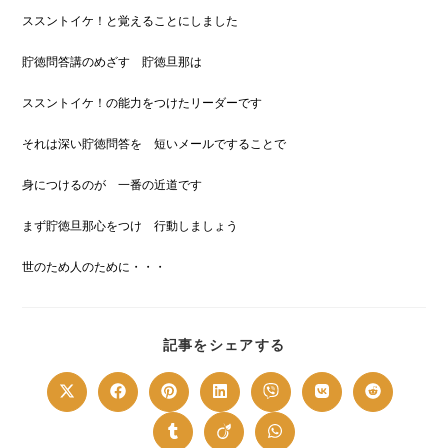
ススントイケ！と覚えることにしました
貯徳問答講のめざす 貯徳旦那は
ススントイケ！の能力をつけたリーダーです
それは深い貯徳問答を 短いメールですることで
身につけるのが 一番の近道です
まず貯徳旦那心をつけ 行動しましょう
世のため人のために・・・
SHARE
記事をシェアする
THIS
CONTENT
Opens
Opens
Opens
Opens
Opens
Opens
Opens
in
in
in
in
in
in
in
a
a
a
a
a
a
a
new
new
new
new
new
new
new
Opens
Opens
Opens
window
window
window
window
window
window
window