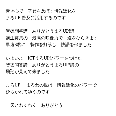
青き心で 幸せを及ぼす情報進化を
まろ
UP!
普及に活用するのです
智徳問答講 ありがとうまろ
UP!
講
講生募集の 最高の映像力で 道をひらきます
早速
S
君
に 製作を打診し 快諾を保ました
いよいよ
ICT
まろ
UP!
パワーをつけた
智徳問答講 ありがとうまろ
UP!
講の
飛翔が見えて来ました
まろ
UP!
まろわの世は 情報進化のパワーで
ひらかれてゆくのです
天とわくわく ありがとう