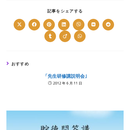
SHARE
記事をシェアする
THIS
CONTENT
Opens
Opens
Opens
Opens
Opens
Opens
Opens
in
in
in
in
in
in
in
a
a
a
a
a
a
a
new
new
new
new
new
new
new
Opens
Opens
Opens
window
window
window
window
window
window
window
in
in
in
a
a
a
new
new
new
window
window
window
おすすめ
「先生研修講説明会｣
2012 年 6 月 11 日