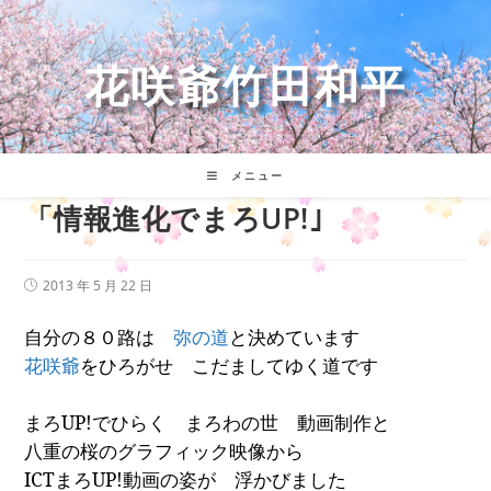
コ
ン
テ
花咲爺竹田和平
ン
ツ
へ
ス
キ
メニュー
ッ
「情報進化でまろUP!｣
プ
投
2013 年 5 月 22 日
稿
公
自分の８０路は
弥の道
と決めています
開
日:
花咲爺
をひろがせ こだましてゆく道です
まろ
UP!
でひらく まろわの世 動画制作と
八重の桜のグラフィック映像から
ICT
まろ
UP!
動画の姿が 浮かびました