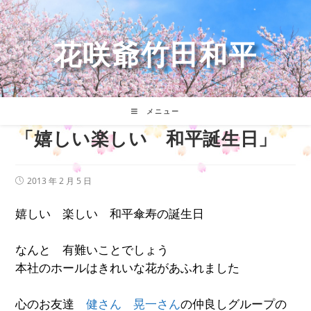
コ
ン
テ
花咲爺竹田和平
ン
ツ
へ
ス
キ
メニュー
ッ
「嬉しい楽しい 和平誕生日」
プ
投
2013 年 2 月 5 日
稿
公
嬉しい 楽しい 和平傘寿の誕生日
開
日:
なんと 有難いことでしょう
本社のホールはきれいな花があふれました
心のお友達
健さん
晃一さん
の仲良しグループの