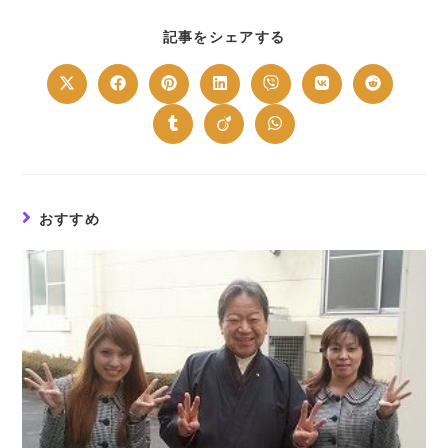
SHARE
記事をシェアする
THIS
CONTENT
Opens
Opens
Opens
Opens
Opens
Opens
Opens
in
in
in
in
in
in
in
a
a
a
a
a
a
a
new
new
new
new
new
new
new
Opens
Opens
Opens
window
window
window
window
window
window
window
in
in
in
a
a
a
new
new
new
window
window
window
おすすめ