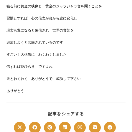
寝る前に黄金の映像と 黄金のジャラジャラ音を聞くことを
習慣とすれば 心の信念が貧から豊に変化し
現実も豊になると確信され 世界の貧苦を
追放しようと念願されているのです
すごい！大構想に わくわくしました
信ずれば花ひらき ですよね
天とわくわく ありがとうで 成功して下さい
ありがとう
SHARE
記事をシェアする
THIS
CONTENT
Opens
Opens
Opens
Opens
Opens
Opens
Opens