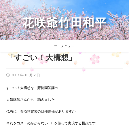
コ
ン
テ
花咲爺竹田和平
ン
ツ
へ
ス
キ
メニュー
ッ
「すごい！大構想」
プ
投
2007 年 10 月 2 日
稿
公
開
すごい！大構想を 貯徳問答講の
日:
人氣講師さんから 聴きました
仏教に 普済諸貧苦の旦那誓偈がありますが
それをコストのかからない ITを使って実現する構想です