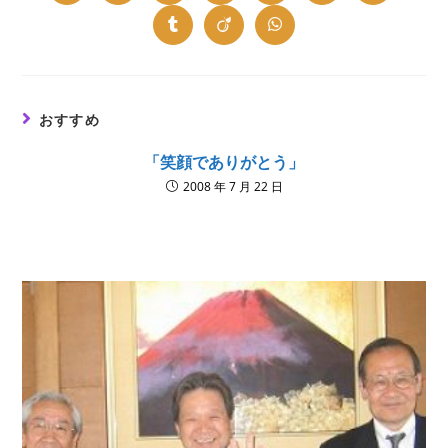
in
in
in
in
in
in
in
a
a
a
a
a
a
a
new
new
new
new
new
new
new
Opens
Opens
Opens
window
window
window
window
window
window
window
in
in
in
a
a
a
new
new
new
window
window
window
おすすめ
「笑顔でありがとう」
2008 年 7 月 22 日