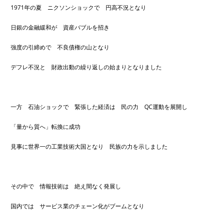
1971年の夏 ニクソンショックで 円高不況となり
日銀の金融緩和が 資産バブルを招き
強度の引締めで 不良債権の山となり
デフレ不況と 財政出動の繰り返しの始まりとなりました
一方 石油ショックで 緊張した経済は 民の力 QC運動を展開し
「量から質へ」転換に成功
見事に世界一の工業技術大国となり 民族の力を示しました
その中で 情報技術は 絶え間なく発展し
国内では サービス業のチェーン化がブームとなり