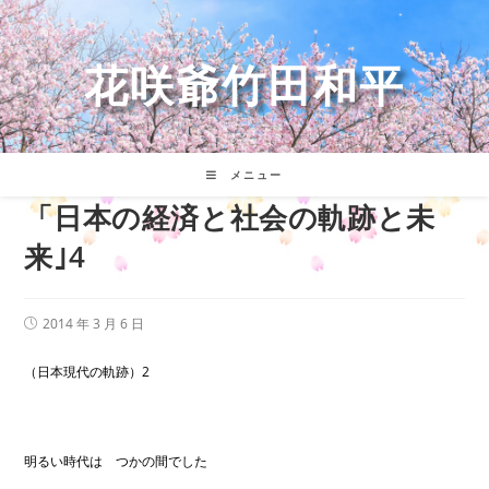
コ
ン
テ
花咲爺竹田和平
ン
ツ
へ
ス
キ
メニュー
ッ
「日本の経済と社会の軌跡と未
プ
来｣4
投
2014 年 3 月 6 日
稿
公
開
（日本現代の軌跡）2
日:
明るい時代は つかの間でした