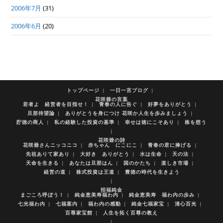
2006年7月
(31)
2006年6月
(20)
トップページ
一日一言ブログ
花咲爺の言葉
若者よ 経営者を目指せ！
青春の人に告ぐ
好夢をありがとう
旦那待望論
ありがとうを身につけ 花咲か人生を歩みましょう
貯徳の商人
私の経験した投資の基準
幸せは徳にこそあり
株を想う
花咲爺の詩
花咲爺さんニッコニコ
赤ちゃん にこにこ
青春の君に捧げる
先祖ありて家あり
大好き ありがとう
水は生命
天の法
天命を生きる
あなたは旦那はん
国のかたち
楽しき市場
経営の道
株式投資は王道
豊徳の時代を生きよう
招福純金
まごころ呼ぼう！
純金恵美寿福わ内
純金恵美寿 福わ内の歩み
七光福わ内
七福案内
福わ内の感動
純金七福家宝
清心百光
百尊家宝館
人生を拓く百尊の教え