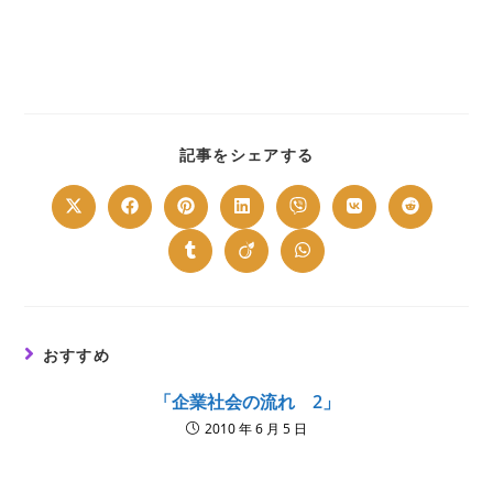
SHARE
記事をシェアする
THIS
CONTENT
Opens
Opens
Opens
Opens
Opens
Opens
Opens
in
in
in
in
in
in
in
a
a
a
a
a
a
a
new
new
new
new
new
new
new
Opens
Opens
Opens
window
window
window
window
window
window
window
in
in
in
a
a
a
new
new
new
window
window
window
おすすめ
「企業社会の流れ 2」
2010 年 6 月 5 日