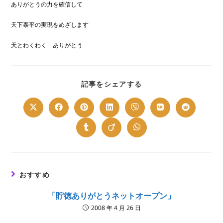
ありがとうの力を確信して
天下泰平の実現をめざします
天とわくわく ありがとう
SHARE
記事をシェアする
THIS
CONTENT
Opens
Opens
Opens
Opens
Opens
Opens
Opens
in
in
in
in
in
in
in
a
a
a
a
a
a
a
new
new
new
new
new
new
new
Opens
Opens
Opens
window
window
window
window
window
window
window
in
in
in
a
a
a
new
new
new
window
window
window
おすすめ
「貯徳ありがとうネットオープン」
2008 年 4 月 26 日