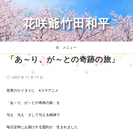
コ
ン
テ
花咲爺竹田和平
ン
ツ
へ
ス
キ
メニュー
ッ
「あ～り、が～との奇跡の旅」
プ
投
2007 年 11 月 11 日
稿
公
開
世界のケイタイに 4コマアニメ
日:
「あ～り、が～との奇跡の旅」を
与え 与え そして与える精神で
毎日定時にお届けする盟約が 生まれました