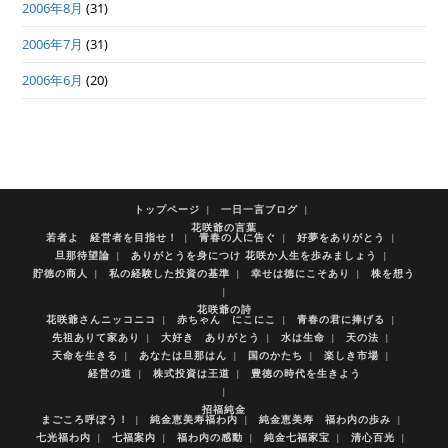
2006年8月
(31)
2006年7月
(31)
2006年6月
(20)
トップページ
一日一言ブログ
花咲爺の言葉
若者よ 経営者を目指せ！
青春の人に告ぐ
好夢をありがとう
旦那待望論
ありがとうを身につけ 花咲か人生を歩みましょう
貯徳の商人
私の経験した投資の基準
幸せは徳にこそあり
株を想う
花咲爺の詩
花咲爺さんニッコニコ
赤ちゃん にこにこ
青春の君に捧げる
先祖ありて家あり
大好き ありがとう
水は生命
天の法
天命を生きる
あなたは旦那はん
国のかたち
楽しき市場
経営の道
株式投資は王道
豊徳の時代を生きよう
招福純金
まごころ呼ぼう！
純金恵美寿福わ内
純金恵美寿 福わ内の歩み
七光福わ内
七福案内
福わ内の感動
純金七福家宝
清心百光