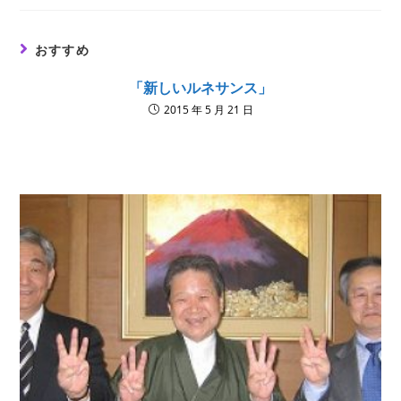
new
new
new
window
window
window
おすすめ
「新しいルネサンス」
2015 年 5 月 21 日