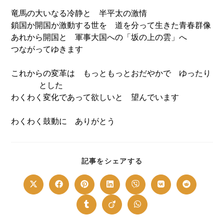
竜馬の大いなる冷静と 半平太の激情
鎖国か開国か激動する世を 道を分って生きた青春群像
あれから開国と 軍事大国への「坂の上の雲」へ
つながってゆきます
これからの変革は もっともっとおだやかで ゆったり
とした
わくわく変化であって欲しいと 望んでいます
わくわく鼓動に ありがとう
SHARE
記事をシェアする
THIS
CONTENT
Opens
Opens
Opens
Opens
Opens
Opens
Opens
in
in
in
in
in
in
in
a
a
a
a
a
a
a
new
new
new
new
new
new
new
Opens
Opens
Opens
window
window
window
window
window
window
window
in
in
in
a
a
a