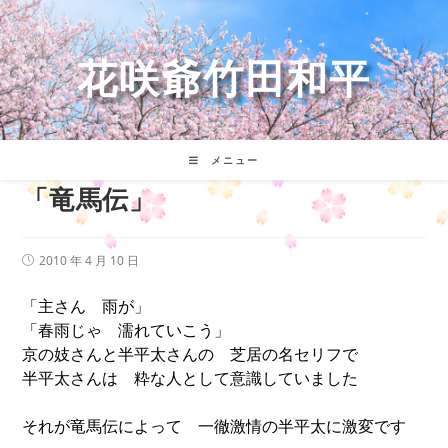
コ
ン
テ
花咲爺竹田和平
ン
ツ
へ
ス
キ
メニュー
ッ
「竜馬伝」
プ
投
2010 年 4 月 10 日
稿
公
「主さん 雨が」
開
日:
「春雨じゃ 濡れていこう」
京の妓さんと半平太さんの 芝居の名セリフで
半平太さんは 粋な人として意識していました
それが竜馬伝によって 一徹激情の半平太に激変です