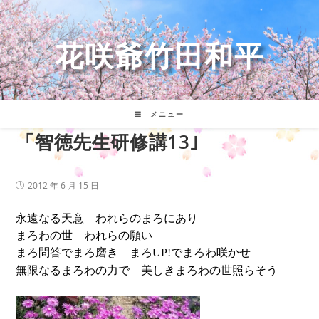
コ
ン
テ
花咲爺竹田和平
ン
ツ
へ
ス
キ
メニュー
ッ
「智徳先生研修講13｣
プ
投
2012 年 6 月 15 日
稿
公
永遠なる天意 われらのまろにあり
開
日:
まろわの世 われらの願い
まろ問答でまろ磨き まろ
でまろわ咲かせ
UP!
無限なるまろわの力で 美しきまろわの世照らそう