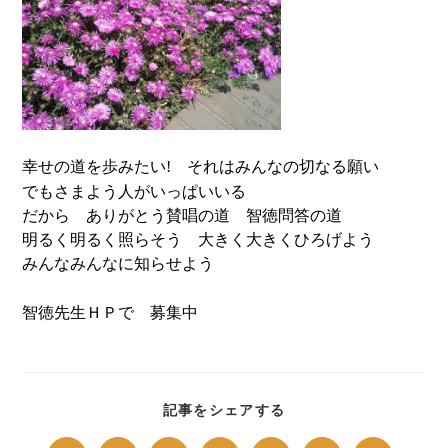
幸せの道を歩みたい
それはみんなの切なる願い
!
でもさまよう人がいっぱいいる
だから ありがとう賛唱の道 智徳問答の道
明るく明るく照らそう 大きく大きくひろげよう
みんなみんなに知らせよう
智徳先生ＨＰで 募集中
SHARE
記事をシェアする
THIS
CONTENT