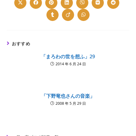
Opens
Opens
Opens
Opens
Opens
Opens
Opens
in
in
in
in
in
in
in
a
a
a
a
a
a
a
new
new
new
new
new
new
new
Opens
Opens
Opens
window
window
window
window
window
window
window
in
in
in
a
a
a
new
new
new
window
window
window
おすすめ
「まろわの世を想ふ」29
2014 年 6 月 24 日
「下野竜也さんの音楽」
2008 年 5 月 29 日