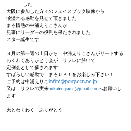
した
大阪に参加した方々のフェイスブック映像から
涙溢れる感動を見せて頂きました
まろ情熱の中浦えりこさんが
見事にリーダーの役割を果たされました
スター誕生です
３月の第一週の土日から 中浦えりこさんがリードする
わくわくありがとう会が リフレに於いて
定例会として催されます
すばらしい感動で まろＵＰ！をお楽しみ下さい！
ご予約は中浦えりこ
infini@pony.ocn.ne.jp
又は リフレの実来
へお願いし
mikuterayama@gmail.com
ます
天とわくわく ありがとう