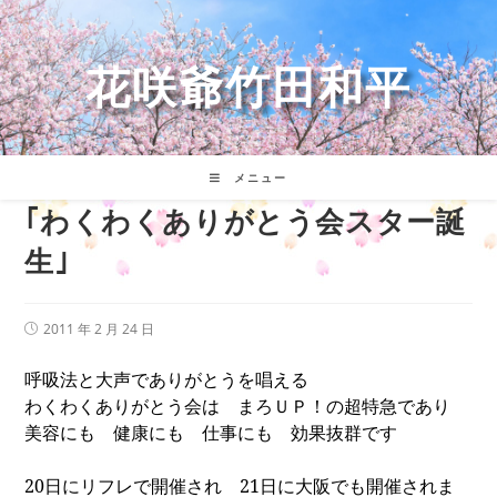
コ
ン
テ
花咲爺竹田和平
ン
ツ
へ
ス
キ
メニュー
ッ
｢わくわくありがとう会スター誕
プ
生｣
投
2011 年 2 月 24 日
稿
公
呼吸法と大声でありがとうを唱える
開
日:
わくわくありがとう会は まろＵＰ！の超特急であり
美容にも 健康にも 仕事にも 効果抜群です
20
日にリフレで開催され
21
日に大阪でも開催されま