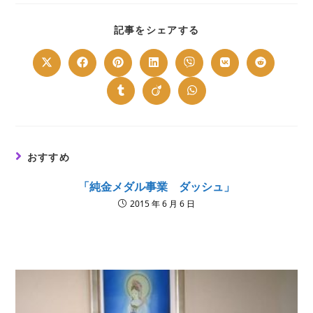
SHARE
記事をシェアする
THIS
CONTENT
Opens
Opens
Opens
Opens
Opens
Opens
Opens
in
in
in
in
in
in
in
a
a
a
a
a
a
a
new
new
new
new
new
new
new
Opens
Opens
Opens
window
window
window
window
window
window
window
in
in
in
a
a
a
new
new
new
window
window
window
おすすめ
「純金メダル事業 ダッシュ」
2015 年 6 月 6 日