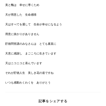
美と醜は 幸せに導くため
天が用意した 生命感情
天はすべてを通して 生命が幸せになるよう
用意に抜かりがありません
貯徳問答講のみなさんは とても素直に
天意に感謝し まごころに生きています
天はニコニコと喜んでいます
それが貯徳人生 美しき花の道ですね
いつも感動わくわくを ありがとう
SHARE
記事をシェアする
THIS