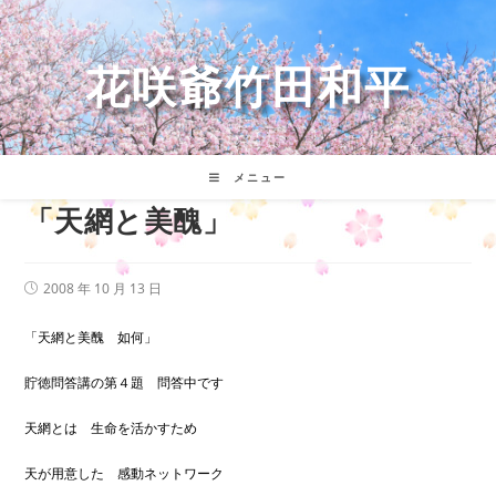
コ
ン
テ
花咲爺竹田和平
ン
ツ
へ
ス
キ
メニュー
ッ
「天網と美醜」
プ
投
2008 年 10 月 13 日
稿
公
開
「天網と美醜 如何」
日:
貯徳問答講の第４題 問答中です
天網とは 生命を活かすため
天が用意した 感動ネットワーク