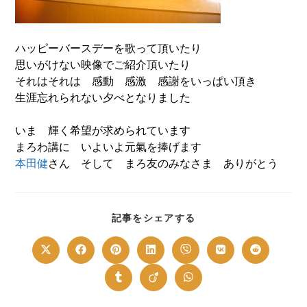
ハッピーバースデーを歌って頂いたり
思いがけない映像でご紹介頂いたり
それはそれは 感動 感激 感謝をいっぱい頂き
生涯忘れられない夕べとなりました
いま 輝く希望が求められています
まろわ講に いよいよ元氣を捧げます
本田健
さん そして まろ友のみなさま ありがとう
SHARE
記事をシェアする
THIS
CONTENT
Opens
Opens
Opens
Opens
Opens
Opens
Opens
in
in
in
in
in
in
in
a
a
a
a
a
a
a
new
new
new
new
new
new
new
Opens
Opens
Opens
window
window
window
window
window
window
window
in
in
in
a
a
a
new
new
new