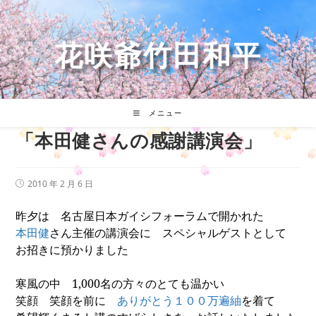
コ
ン
テ
花咲爺竹田和平
ン
ツ
へ
ス
キ
メニュー
ッ
「本田健さんの感謝講演会」
プ
投
2010 年 2 月 6 日
稿
公
昨夕は 名古屋日本ガイシフォーラムで開かれた
開
日:
本田健
さん主催の講演会に スペシャルゲストとして
お招きに預かりました
寒風の中
1,000
名の方々のとても温かい
笑顔 笑顔を前に
ありがとう１００万遍紬
を着て