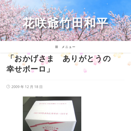
コ
ン
テ
花咲爺竹田和平
ン
ツ
へ
ス
キ
メニュー
ッ
「おかげさま ありがとうの
プ
幸せボーロ」
投
2009 年 12 月 18 日
稿
公
開
日: