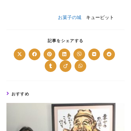
お菓子の城
キューピット
SHARE
記事をシェアする
THIS
CONTENT
Opens
Opens
Opens
Opens
Opens
Opens
Opens
in
in
in
in
in
in
in
a
a
a
a
a
a
a
new
new
new
new
new
new
new
Opens
Opens
Opens
window
window
window
window
window
window
window
in
in
in
a
a
a
new
new
new
window
window
window
おすすめ