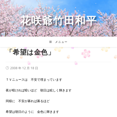
コ
ン
テ
花咲爺竹田和平
ン
ツ
へ
ス
キ
メニュー
ッ
「希望は金色」
プ
投
2008 年 12 月 18 日
稿
公
開
ＴＶニュースは 不安で埋まっています
日:
夜が暗ければ暗いほど 朝日は眩しく輝きます
同様に 不安が募れば募るほど
希望は朝日のように 金色に輝きます