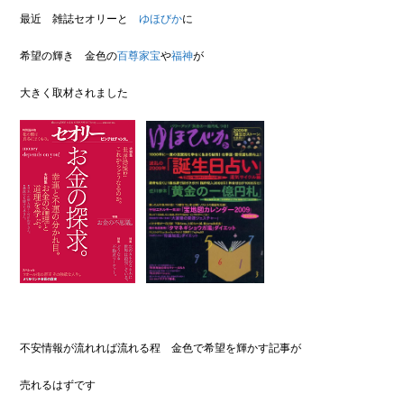
最近 雑誌セオリーと
ゆほびか
に
希望の輝き 金色の
百尊家宝
や
福神
が
大きく取材されました
不安情報が流れれば流れる程 金色で希望を輝かす記事が
売れるはずです