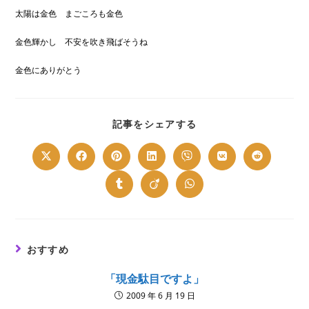
太陽は金色 まごころも金色
金色輝かし 不安を吹き飛ばそうね
金色にありがとう
SHARE
記事をシェアする
THIS
CONTENT
Opens
Opens
Opens
Opens
Opens
Opens
Opens
in
in
in
in
in
in
in
a
a
a
a
a
a
a
new
new
new
new
new
new
new
Opens
Opens
Opens
window
window
window
window
window
window
window
in
in
in
a
a
a
new
new
new
window
window
window
おすすめ
「現金駄目ですよ」
2009 年 6 月 19 日