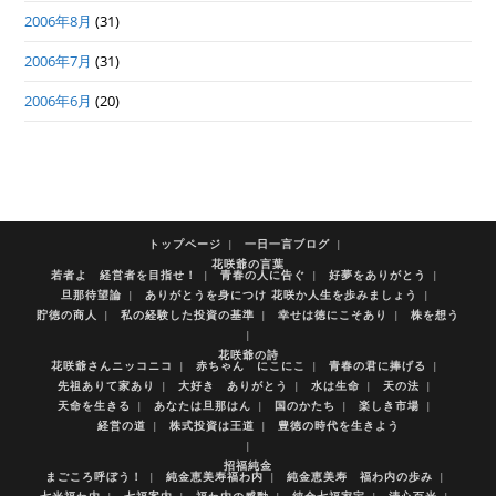
2006年8月
(31)
2006年7月
(31)
2006年6月
(20)
トップページ
一日一言ブログ
花咲爺の言葉
若者よ 経営者を目指せ！
青春の人に告ぐ
好夢をありがとう
旦那待望論
ありがとうを身につけ 花咲か人生を歩みましょう
貯徳の商人
私の経験した投資の基準
幸せは徳にこそあり
株を想う
花咲爺の詩
花咲爺さんニッコニコ
赤ちゃん にこにこ
青春の君に捧げる
先祖ありて家あり
大好き ありがとう
水は生命
天の法
天命を生きる
あなたは旦那はん
国のかたち
楽しき市場
経営の道
株式投資は王道
豊徳の時代を生きよう
招福純金
まごころ呼ぼう！
純金恵美寿福わ内
純金恵美寿 福わ内の歩み