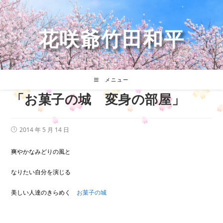
コ
ン
テ
花咲爺竹田和平
ン
ツ
へ
ス
キ
メニュー
ッ
「お菓子の城 変身の部屋」
プ
投
2014 年 5 月 14 日
稿
公
開
爽やかなみどりの風と
日:
なりたい自分を演じる
美しい人達のきらめく
お菓子の城