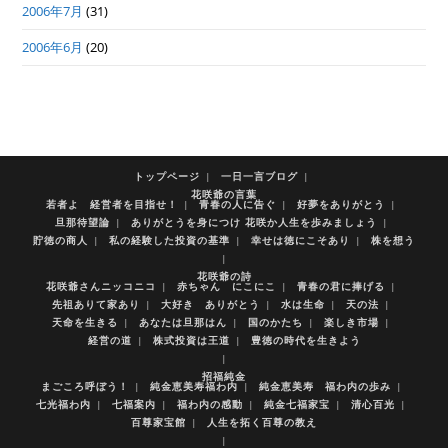
2006年7月
(31)
2006年6月
(20)
トップページ
一日一言ブログ
花咲爺の言葉
若者よ 経営者を目指せ！
青春の人に告ぐ
好夢をありがとう
旦那待望論
ありがとうを身につけ 花咲か人生を歩みましょう
貯徳の商人
私の経験した投資の基準
幸せは徳にこそあり
株を想う
花咲爺の詩
花咲爺さんニッコニコ
赤ちゃん にこにこ
青春の君に捧げる
先祖ありて家あり
大好き ありがとう
水は生命
天の法
天命を生きる
あなたは旦那はん
国のかたち
楽しき市場
経営の道
株式投資は王道
豊徳の時代を生きよう
招福純金
まごころ呼ぼう！
純金恵美寿福わ内
純金恵美寿 福わ内の歩み
七光福わ内
七福案内
福わ内の感動
純金七福家宝
清心百光
百尊家宝館
人生を拓く百尊の教え