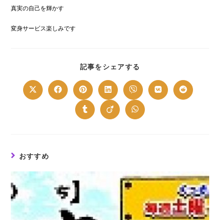
真実の自己を輝かす
変身サービス楽しみです
SHARE
記事をシェアする
THIS
CONTENT
Opens
Opens
Opens
Opens
Opens
Opens
Opens
in
in
in
in
in
in
in
a
a
a
a
a
a
a
new
new
new
new
new
new
new
Opens
Opens
Opens
window
window
window
window
window
window
window
in
in
in
a
a
a
new
new
new
window
window
window
おすすめ