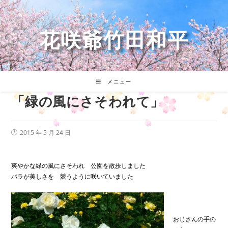
コ
ン
テ
花咲爺竹田和平
ン
ツ
へ
ス
キ
メニュー
ッ
「緑の風にさそわれて」
プ
投
2015 年 5 月 24 日
稿
公
開
日:
爽やかな緑の風にさそわれ 公園を散歩しました
バラが美しさを 競うように咲いていました
おじさんの手の