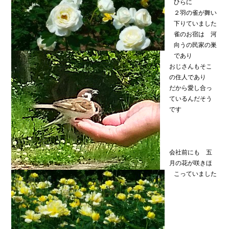
ひらに
２羽の雀が舞い
下りていました
雀のお宿は 河
向うの民家の巣
であり
おじさんもそこ
の住人であり
だから愛し合っ
ているんだそう
です
会社前にも 五
月の花が咲きほ
こっていました