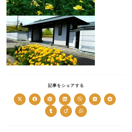
SHARE
記事をシェアする
THIS
CONTENT
Opens
Opens
Opens
Opens
Opens
Opens
Opens
in
in
in
in
in
in
in
a
a
a
a
a
a
a
new
new
new
new
new
new
new
Opens
Opens
Opens
window
window
window
window
window
window
window
in
in
in
a
a
a
new
new
new
window
window
window