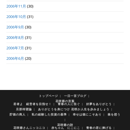
2006年11月
(30)
2006年10月
(31)
2006年9月
(30)
2006年8月
(31)
2006年7月
(31)
2006年6月
(20)
トップページ
一日一言ブログ
花咲爺の言葉
若者よ 経営者を目指せ！
青春の人に告ぐ
好夢をありがとう
旦那待望論
ありがとうを身につけ 花咲か人生を歩みましょう
貯徳の商人
私の経験した投資の基準
幸せは徳にこそあり
株を想う
花咲爺の詩
花咲爺さんニッコニコ
赤ちゃん にこにこ
青春の君に捧げる