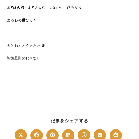
まろわUP!とまろわUP! つながり ひろがり
まろわの世ひらく
天とわくわくまろわUP!
智徳旦那の歓喜なり
SHARE
記事をシェアする
THIS
CONTENT
Opens
Opens
Opens
Opens
Opens
Opens
Opens