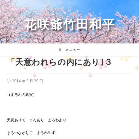
コ
ン
テ
花咲爺竹田和平
ン
ツ
へ
ス
キ
メニュー
ッ
「天意われらの内にあり｣３
プ
投
2014 年 3 月 30 日
稿
公
開
（まろわの真実）
日:
天意ありて まろあり まろわあり
まろつながりて まろわ生ず