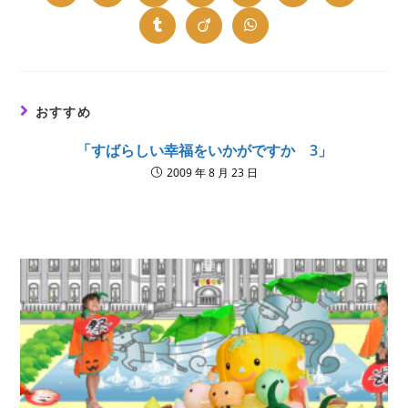
in
in
in
in
in
in
in
a
a
a
a
a
a
a
new
new
new
new
new
new
new
Opens
Opens
Opens
window
window
window
window
window
window
window
in
in
in
a
a
a
new
new
new
window
window
window
おすすめ
「すばらしい幸福をいかがですか 3」
2009 年 8 月 23 日