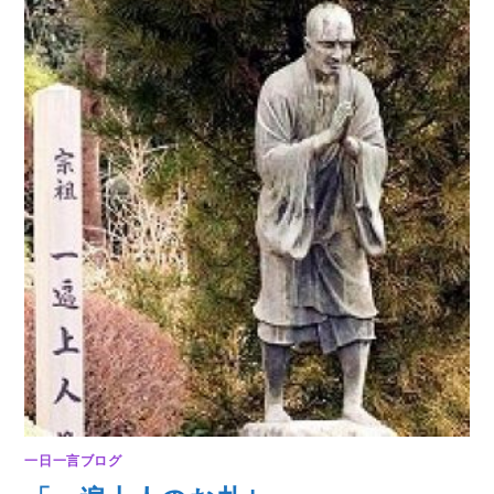
も｣
は
一日一言ブログ