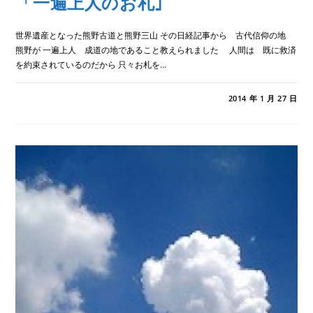
「一遍上人のお札｣
世界遺産となった熊野古道と熊野三山 その日経記事から 古代信仰の地
熊野が 一遍上人 成道の地であること教えられました 人間は 既に救済
を約束されているのだから 只々お札を…
「一
コメントを受け付けていません
2014 年 1 月 27 日
遍
上
人
の
お
札｣
は