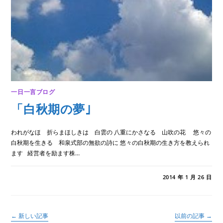
一日一言ブログ
「白秋期の夢｣
われがなほ 折らまほしきは 白雲の 八重にかさなる 山吹の花 悠々の
白秋期を生きる 和泉式部の無欲の詩に 悠々の白秋期の生き方を教えられ
ます 経営者を励ます株…
「白
コメントを受け付けていません
2014 年 1 月 26 日
秋
期
の
夢｣
は
←
新しい記事
以前の記事
→