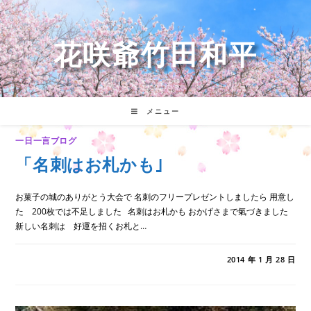
コ
ン
テ
花咲爺竹田和平
ン
ツ
へ
ス
キ
メニュー
ッ
プ
一日一言ブログ
「名刺はお札かも｣
お菓子の城のありがとう大会で 名刺のフリープレゼントしましたら 用意し
た 200枚では不足しました 名刺はお札かも おかげさまで氣づきました
新しい名刺は 好運を招くお札と…
「名
コメントを受け付けていません
2014 年 1 月 28 日
刺
は
お
札
か