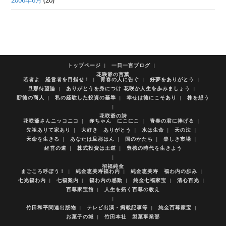
2006年6月
(20)
トップページ
一日一言ブログ
花咲爺の言葉
若者よ 経営者を目指せ！
青春の人に告ぐ
好夢をありがとう
旦那待望論
ありがとうを身につけ 花咲か人生を歩みましょう
貯徳の商人
私の経験した投資の基準
幸せは徳にこそあり
株を想う
花咲爺の詩
花咲爺さんニッコニコ
赤ちゃん にこにこ
青春の君に捧げる
先祖ありて家あり
大好き ありがとう
水は生命
天の法
天命を生きる
あなたは旦那はん
国のかたち
楽しき市場
経営の道
株式投資は王道
豊徳の時代を生きよう
招福純金
まごころ呼ぼう！
純金恵美寿福わ内
純金恵美寿 福わ内の歩み
七光福わ内
七福案内
福わ内の感動
純金七福家宝
清心百光
百尊家宝館
人生を拓く百尊の教え
竹田和平関連出版物
テレビ出演・掲載記事等
純金百尊家宝
お菓子の城
竹田本社 製菓事業部