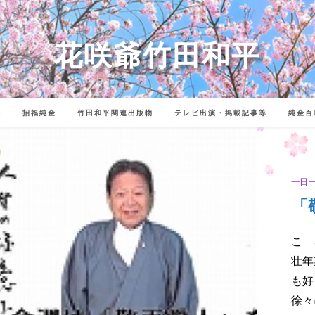
花咲爺竹田和平
詩
招福純金
竹田和平関連出版物
テレビ出演・掲載記事等
純金百
一日
「
こゝ
壮年
も好
徐々