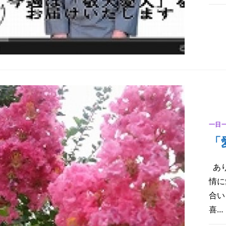
「
コ
天
愛
人
は
一日
「
あり
情に
合い
喜…