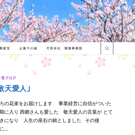
尊家宝
お菓子の城
竹田本社 製菓事業部
一言ブログ
敬天愛人｣
ろの花束をお届けします 事業経営に自信がついた
期に入り 西郷さんも愛した 敬天愛人の言葉が とて
きになり 人生の座右の銘としました その後
に…