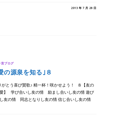
敬
メントを受け付けていません
2013 年 7 月 28 日
｣
一言ブログ
愛の源泉を知る｣８
がとう喜び賛歌♪ 精一杯！咲かせよう！ ８【友の
愛】 学び合いし友の情 励まし合いし友の情 遊び
し友の情 同志となりし友の情 信じ合いし友の情