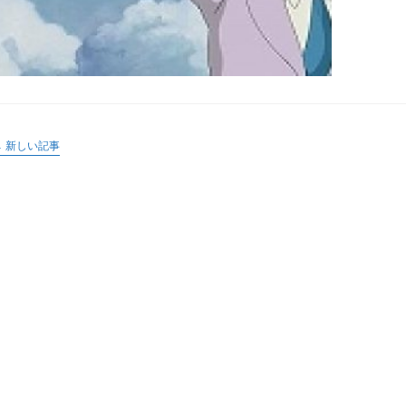
「
コ
立
ち
ぬ
は
←
新しい記事