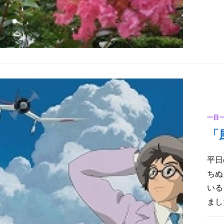
「
コ
の
源
泉
を
知
る
８
は
一日
「
平日
ちぬ
いる
まし