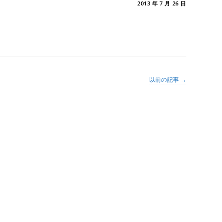
風
メントを受け付けていません
2013 年 7 月 26 日
｣
以前の記事
→