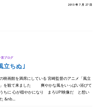
愛
メントを受け付けていません
2013 年 7 月 27 日
｣
一言ブログ
風立ちぬ｣
の映画館を満席にしている 宮崎監督のアニメ「風立
」を観て来ました 爽やかな風をいっぱい浴びて
うちに 心が穏やかになり まろUP!映像だ と想い
た &nb…