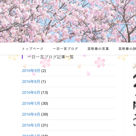
コ
ン
テ
ン
ツ
へ
トップページ
一日一言ブログ
花咲爺の言葉
花咲爺の
ス
一日一言ブログ記事一覧
キ
2016年9月
(2)
ッ
プ
2016年8月
(1)
2016年6月
(13)
2016年5月
(30)
2016年4月
(39)
2016年3月
(31)