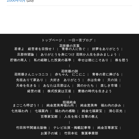
2006年6月
(20)
トップページ
一日一言ブログ
花咲爺の言葉
若者よ 経営者を目指せ！
青春の人に告ぐ
好夢をありがとう
旦那待望論
ありがとうを身につけ 花咲か人生を歩みましょう
貯徳の商人
私の経験した投資の基準
幸せは徳にこそあり
株を想う
花咲爺の詩
花咲爺さんニッコニコ
赤ちゃん にこにこ
青春の君に捧げる
先祖ありて家あり
大好き ありがとう
水は生命
天の法
天命を生きる
あなたは旦那はん
国のかたち
楽しき市場
経営の道
株式投資は王道
豊徳の時代を生きよう
招福純金
まごころ呼ぼう！
純金恵美寿福わ内
純金恵美寿 福わ内の歩み
七光福わ内
七福案内
福わ内の感動
純金七福家宝
清心百光
百尊家宝館
人生を拓く百尊の教え
竹田和平関連出版物
テレビ出演・掲載記事等
純金百尊家宝
お菓子の城
竹田本社 製菓事業部