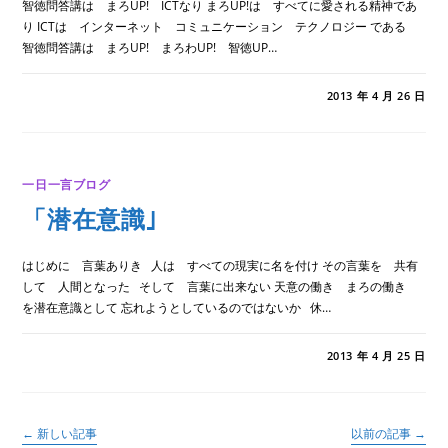
智徳問答講は まろUP! ICTなり まろUP!は すべてに愛される精神であ
り ICTは インターネット コミュニケーション テクノロジー である
智徳問答講は まろUP! まろわUP! 智徳UP…
「智
コメントを受け付けていません
2013 年 4 月 26 日
徳
問
答
講
は
ビ
一日一言ブログ
ッ
ク
「潜在意識｣
バ
ー
ン｣
は
はじめに 言葉ありき 人は すべての現実に名を付け その言葉を 共有
して 人間となった そして 言葉に出来ない 天意の働き まろの働き
を潜在意識として 忘れようとしているのではないか 休…
「潜
コメントを受け付けていません
2013 年 4 月 25 日
在
意
識｣
は
←
新しい記事
以前の記事
→