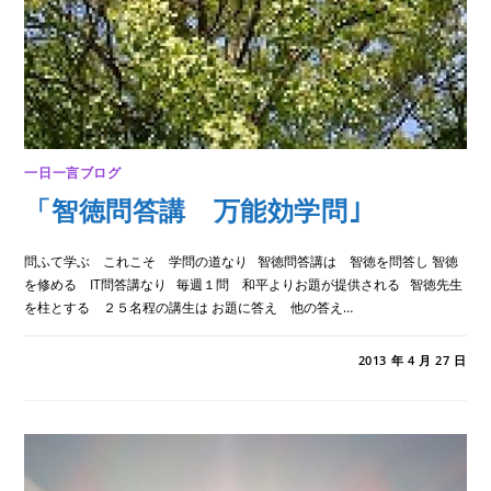
一日一言ブログ
「智徳問答講 万能効学問｣
問ふて学ぶ これこそ 学問の道なり 智徳問答講は 智徳を問答し 智徳
を修める IT問答講なり 毎週１問 和平よりお題が提供される 智徳先生
を柱とする ２５名程の講生は お題に答え 他の答え…
「智
コメントを受け付けていません
2013 年 4 月 27 日
徳
問
答
講
万
能
効
学
問｣