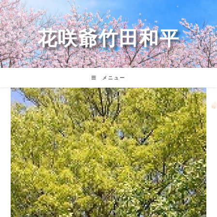
コ
ン
テ
花咲爺竹田和平
ン
ツ
へ
ス
キ
メニュー
ッ
プ