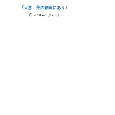
｢天意 美の創造にあり｣
2010 年 9 月 25 日