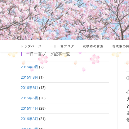
コ
ン
テ
ン
ツ
へ
トップページ
一日一言ブログ
花咲爺の言葉
花咲爺の
ス
一日一言ブログ記事一覧
キ
2016年9月
(2)
ッ
プ
2016年8月
(1)
2016年6月
(13)
日
2016年5月
(30)
2016年4月
(39)
2016年3月
(31)