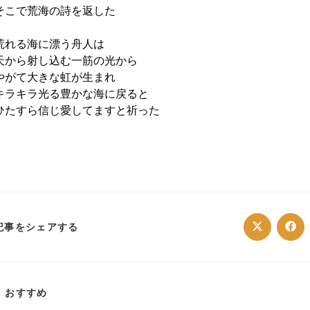
そこで荒海の詩を返した
荒れる海に漂う舟人は
天から射し込む一筋の光から
やがて大きな虹が生まれ
キラキラ光る豊かな海に戻ると
ひたすら信じ愛してますと祈った
SHARE
記事をシェアする
Opens
Ope
in
in
a
a
THIS
new
ne
window
win
CONTENT
おすすめ