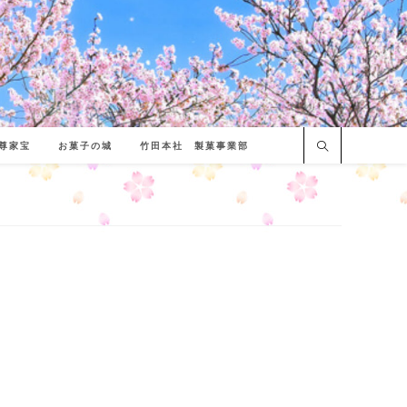
尊家宝
お菓子の城
竹田本社 製菓事業部