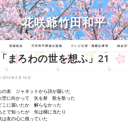
花咲爺竹田和平
詩
招福純金
竹田和平関連出版物
テレビ出演・掲載記事等
純金百
「まろわの世を想ふ」21
投
2014 年 6 月 16 日
稿
公
開
心の友 ジャネットから詩が届いた
:
大空に向かって 矢を射 歌を歌った
どこに届いたか 解らなかった
あとで知ったが 矢は槇に当たり
歌は友の心に残っていた