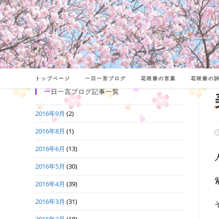
コ
ン
テ
ン
ツ
へ
トップページ
一日一言ブログ
花咲爺の言葉
花咲爺の
ス
一日一言ブログ記事一覧
キ
2016年9月
(2)
ッ
プ
2016年8月
(1)
2016年6月
(13)
日
2016年5月
(30)
2016年4月
(39)
2016年3月
(31)