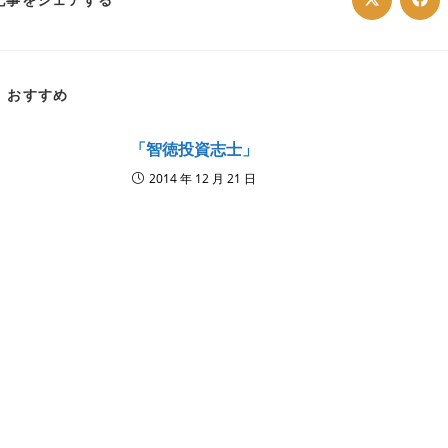
Opens
Ope
in
in
a
a
THIS
new
ne
window
win
CONTENT
おすすめ
「智徳投資志士」
2014 年 12 月 21 日