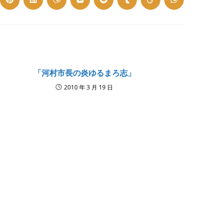
ns
Opens
Opens
Opens
Opens
Opens
Opens
Opens
Opens
in
in
in
in
in
in
in
in
a
a
a
a
a
a
a
a
w
new
new
new
new
new
new
new
new
dow
window
window
window
window
window
window
window
window
「河村市長の炎ゆるまろ志」
2010 年 3 月 19 日