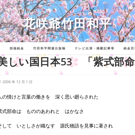
花咲爺竹田和平
詩
招福純金
竹田和平関連出版物
テレビ出演・掲載記事等
純金百
美しい国日本53 「紫式部
投
2006 年 12 月 1 日
稿
公
開
人の情けと言葉の働きを 深く思い廻らされた
:
紫式部命は もののあわれと はかなさ
そして いとしさが織なす 源氏物語を見事に著され