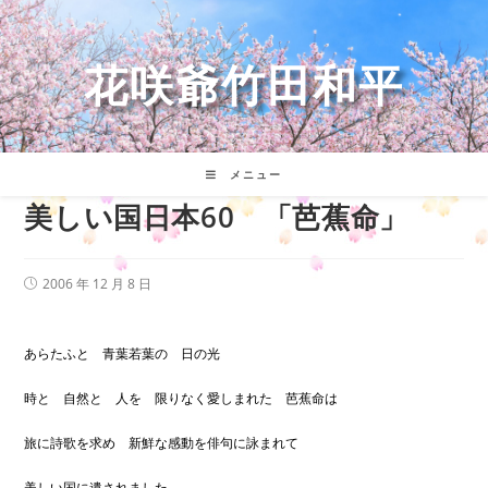
コ
ン
テ
花咲爺竹田和平
ン
ツ
へ
ス
キ
メニュー
ッ
美しい国日本60 「芭蕉命」
プ
投
2006 年 12 月 8 日
稿
公
開
日:
あらたふと 青葉若葉の 日の光
時と 自然と 人を 限りなく愛しまれた 芭蕉命は
旅に詩歌を求め 新鮮な感動を俳句に詠まれて
美しい国に遺されました