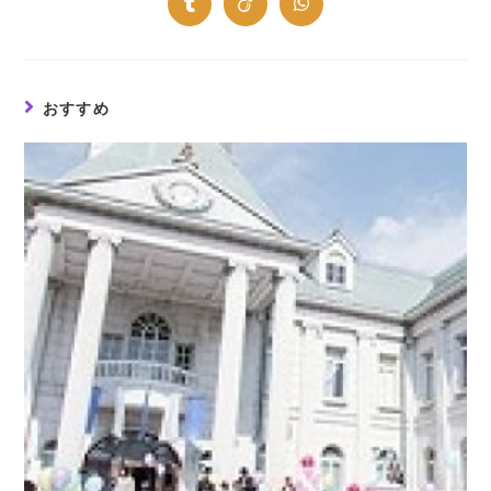
new
new
new
new
new
new
new
Opens
Opens
Opens
window
window
window
window
window
window
window
in
in
in
a
a
a
new
new
new
window
window
window
おすすめ