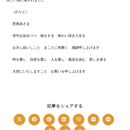
（のりと）
芭蕉命さま
俳句を詠みつつ 旅をする 味わい深き人生を
お示し給いしこと まことに有難く 感謝申し上げます
時を愛し 自然を愛し 人を愛し 風流を詠む 美しき道を
大切にいたしますこと お誓いを申し上げます
SHARE
記事をシェアする
THIS
CONTENT
Opens
Opens
Opens
Opens
Opens
Opens
Opens
in
in
in
in
in
in
in
a
a
a
a
a
a
a