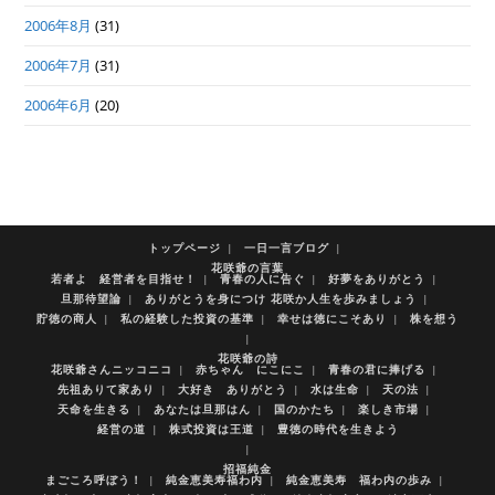
2006年8月
(31)
2006年7月
(31)
2006年6月
(20)
トップページ
一日一言ブログ
花咲爺の言葉
若者よ 経営者を目指せ！
青春の人に告ぐ
好夢をありがとう
旦那待望論
ありがとうを身につけ 花咲か人生を歩みましょう
貯徳の商人
私の経験した投資の基準
幸せは徳にこそあり
株を想う
花咲爺の詩
花咲爺さんニッコニコ
赤ちゃん にこにこ
青春の君に捧げる
先祖ありて家あり
大好き ありがとう
水は生命
天の法
天命を生きる
あなたは旦那はん
国のかたち
楽しき市場
経営の道
株式投資は王道
豊徳の時代を生きよう
招福純金
まごころ呼ぼう！
純金恵美寿福わ内
純金恵美寿 福わ内の歩み