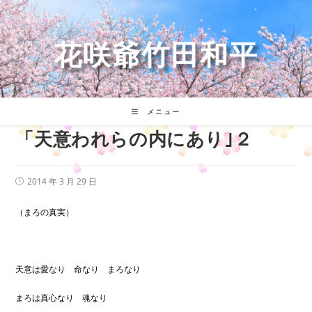
コ
ン
テ
花咲爺竹田和平
ン
ツ
へ
ス
キ
メニュー
ッ
「天意われらの内にあり｣２
プ
投
2014 年 3 月 29 日
稿
公
開
（まろの真実）
日:
天意は愛なり 命なり まろなり
まろは真心なり 魂なり