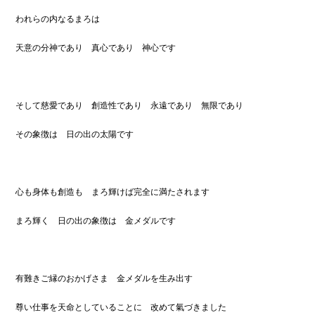
われらの内なるまろは
天意の分神であり 真心であり 神心です
そして慈愛であり 創造性であり 永遠であり 無限であり
その象徴は 日の出の太陽です
心も身体も創造も まろ輝けば完全に満たされます
まろ輝く 日の出の象徴は 金メダルです
有難きご縁のおかげさま 金メダルを生み出す
尊い仕事を天命としていることに 改めて氣づきました