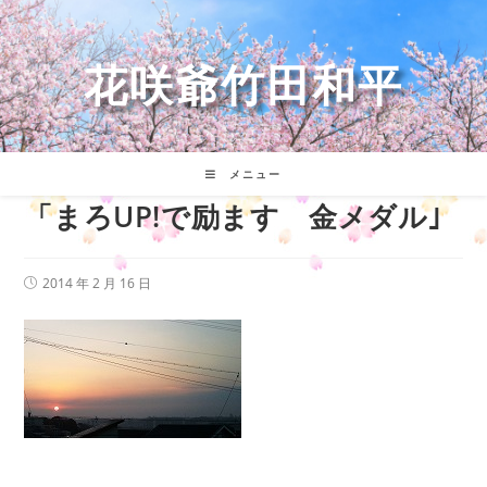
コ
ン
テ
花咲爺竹田和平
ン
ツ
へ
ス
キ
メニュー
ッ
「まろUP!で励ます 金メダル｣
プ
投
2014 年 2 月 16 日
稿
公
開
日: