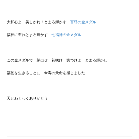
大和心よ 美しかれ！とまろ輝かす
百尊の金メダル
福神に至れとまろ輝かす
七福神の金メダル
この金メダルで 芽出せ 花咲け 実つけよ とまろ輝かし
福徳を生きることに 傘寿の天命を感じました
天とわくわくありがとう