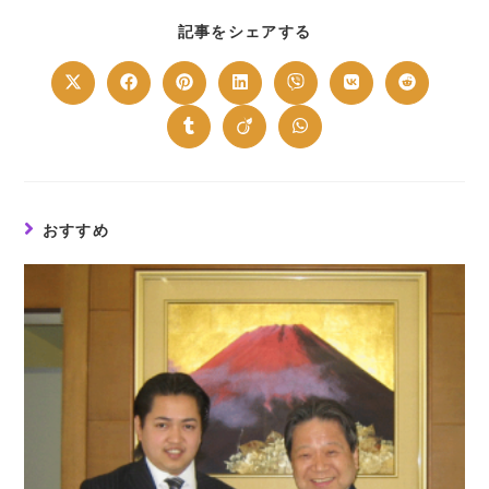
SHARE
記事をシェアする
THIS
CONTENT
Opens
Opens
Opens
Opens
Opens
Opens
Opens
in
in
in
in
in
in
in
a
a
a
a
a
a
a
new
new
new
new
new
new
new
Opens
Opens
Opens
window
window
window
window
window
window
window
in
in
in
a
a
a
new
new
new
window
window
window
おすすめ