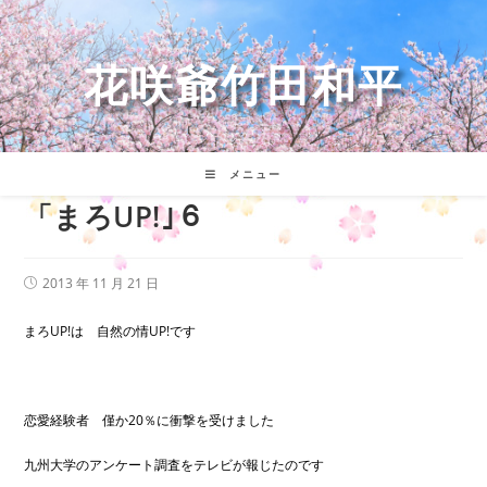
コ
ン
テ
花咲爺竹田和平
ン
ツ
へ
ス
キ
メニュー
ッ
「まろUP!｣６
プ
投
2013 年 11 月 21 日
稿
公
開
まろUP!は 自然の情UP!です
日:
恋愛経験者 僅か20％に衝撃を受けました
九州大学のアンケート調査をテレビが報じたのです