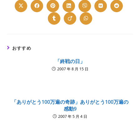
Opens
Opens
Opens
Opens
Opens
Opens
Opens
in
in
in
in
in
in
in
a
a
a
a
a
a
a
new
new
new
new
new
new
new
Opens
Opens
Opens
window
window
window
window
window
window
window
in
in
in
a
a
a
new
new
new
window
window
window
おすすめ
「終戦の日」
2007 年 8 月 15 日
「ありがとう100万遍の奇跡」ありがとう100万遍の
感動9
2007 年 5 月 4 日