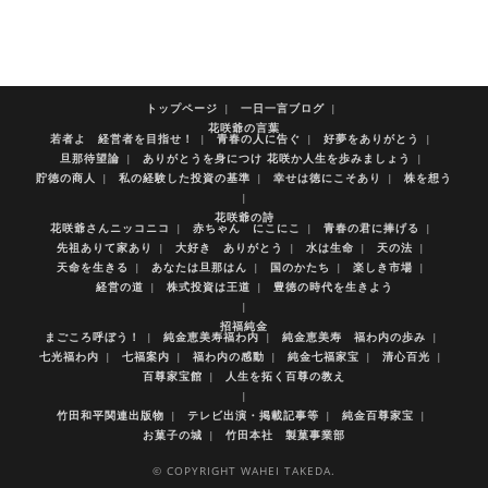
トップページ
一日一言ブログ
花咲爺の言葉
若者よ 経営者を目指せ！
青春の人に告ぐ
好夢をありがとう
旦那待望論
ありがとうを身につけ 花咲か人生を歩みましょう
貯徳の商人
私の経験した投資の基準
幸せは徳にこそあり
株を想う
花咲爺の詩
花咲爺さんニッコニコ
赤ちゃん にこにこ
青春の君に捧げる
先祖ありて家あり
大好き ありがとう
水は生命
天の法
天命を生きる
あなたは旦那はん
国のかたち
楽しき市場
経営の道
株式投資は王道
豊徳の時代を生きよう
招福純金
まごころ呼ぼう！
純金恵美寿福わ内
純金恵美寿 福わ内の歩み
七光福わ内
七福案内
福わ内の感動
純金七福家宝
清心百光
百尊家宝館
人生を拓く百尊の教え
竹田和平関連出版物
テレビ出演・掲載記事等
純金百尊家宝
お菓子の城
竹田本社 製菓事業部
© COPYRIGHT WAHEI TAKEDA.