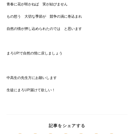
青春に花が咲かねば 実が結びません
もの想う 大切な季節が 競争の渦に巻込まれ
自然の情が押し込められたのでは と思います
まろUP!で自然の情に戻しましょう
中高生の先生方にお願いします
生徒にまろUP!届けて欲しい！
SHARE
記事をシェアする
THIS
CONTENT