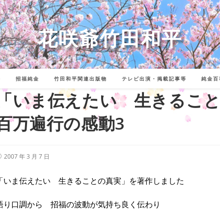
花咲爺竹田和平
詩
招福純金
竹田和平関連出版物
テレビ出演・掲載記事等
純金百
「いま伝えたい 生きるこ
百万遍行の感動3
投
2007 年 3 月 7 日
稿
公
開
「いま伝えたい 生きることの真実」を著作しました
:
語り口調から 招福の波動が気持ち良く伝わり