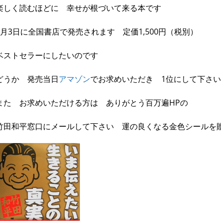
楽しく読むほどに 幸せが根づいて来る本です
4月3日に全国書店で発売されます 定価1,500円（税別）
ベストセラーにしたいのです
どうか 発売当日
アマゾン
でお求めいただき 1位にして下さい
また お求めいただける方は ありがとう百万遍HPの
竹田和平窓口にメールして下さい 運の良くなる金色シールを