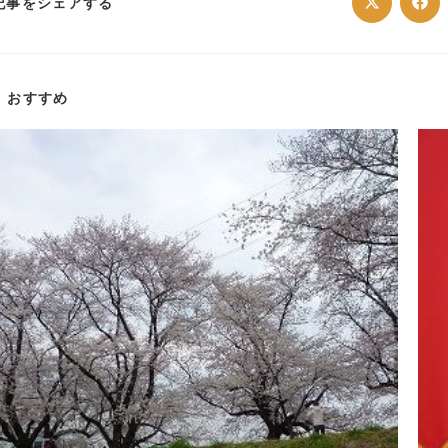
SHARE
記事をシェアする
Opens
Ope
in
in
a
a
THIS
new
ne
window
win
CONTENT
おすすめ