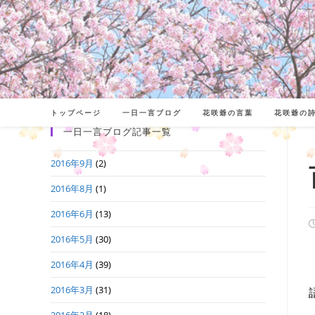
コ
ン
テ
ン
ツ
へ
トップページ
一日一言ブログ
花咲爺の言葉
花咲爺の
ス
一日一言ブログ記事一覧
キ
2016年9月
(2)
ッ
プ
2016年8月
(1)
2016年6月
(13)
2016年5月
(30)
2016年4月
(39)
日
2016年3月
(31)