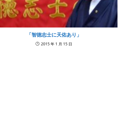
「智徳志士に天佑あり」
2015 年 1 月 15 日