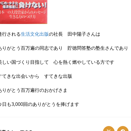
発行される
生活文化出版
の社長 田中陽子さんは
ありがとう百万遍の同志であり 貯徳問答塾の塾生さんであり
美しい国づくり目指して 心を熱く燃やしている方です
すてきな出会いから すてきな出版
ありがとう百万遍行のおかげさま
今日も3,000回のありがとうを捧げます