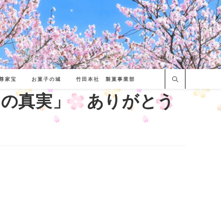
尊家宝
お菓子の城
竹田本社 製菓事業部
との真実」 ありがとう