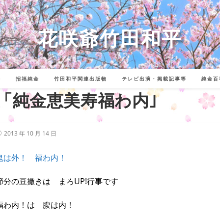
花咲爺竹田和平
詩
招福純金
竹田和平関連出版物
テレビ出演・掲載記事等
純金百
「純金恵美寿福わ内｣
投
2013 年 10 月 14 日
稿
公
開
鬼は外！ 福わ内！
:
節分の豆撒きは まろUP!行事です
福わ内！は 腹は内！