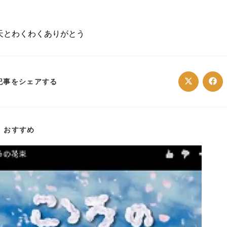
天とわくわくありがとう
SHARE
記事をシェアする
Opens
Ope
in
in
a
a
THIS
new
ne
window
win
CONTENT
おすすめ