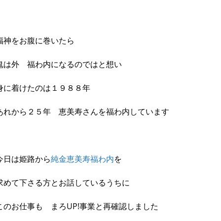
福神をお腹に巻いたら
鬼は外 福わ内になるのではと想い
身に着けたのは１９８８年
あれから２５年 恵美寿さんを福わ内しています
今日は姫路から
純金恵美寿福わ内
を
求めて下さる方とお話しているうちに
このお仕事も まろUP!事業と再確認しました