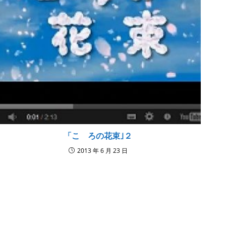
「こゝろの花束｣２
2013 年 6 月 23 日