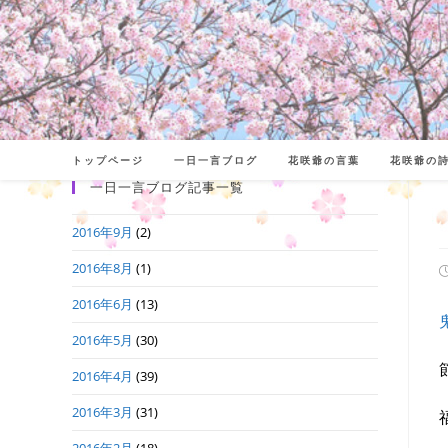
コ
ン
テ
ン
ツ
へ
トップページ
一日一言ブログ
花咲爺の言葉
花咲爺の
ス
一日一言ブログ記事一覧
キ
2016年9月
(2)
ッ
プ
2016年8月
(1)
2016年6月
(13)
日
2016年5月
(30)
2016年4月
(39)
2016年3月
(31)