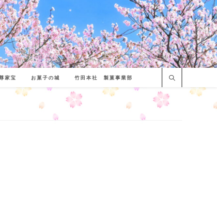
尊家宝
お菓子の城
竹田本社 製菓事業部