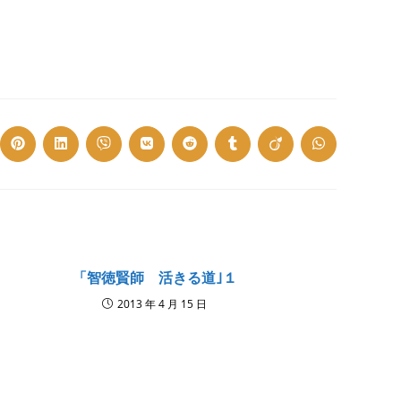
ns
Opens
Opens
Opens
Opens
Opens
Opens
Opens
Opens
in
in
in
in
in
in
in
in
a
a
a
a
a
a
a
a
w
new
new
new
new
new
new
new
new
dow
window
window
window
window
window
window
window
window
「智徳賢師 活きる道｣１
2013 年 4 月 15 日