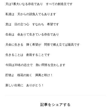
天は1番大いなる存在であり すべての創造主です
私達は 天からの請負人でもあります
意は 日の立つ心 すなわち 希望です
生命は 命ありて生きている存在であり
天命に生きる 輝く希望が 問答で燃え立てば最高です
生きることは 創造することです
今回は39名の志士で 熱い問答を交わします
貯徳よ 桜花の如く 満萬と咲け！
新しい出発に ありがとう！
SHARE
記事をシェアする
THIS