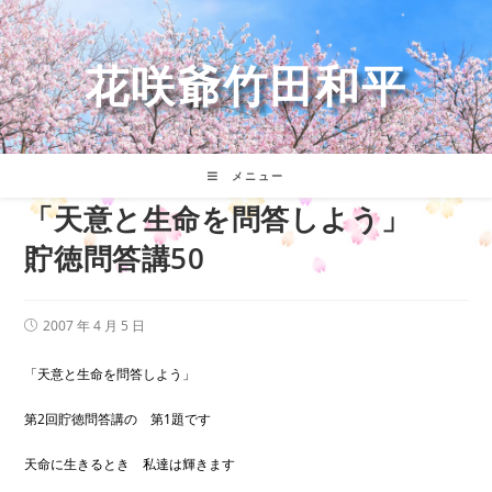
コ
ン
テ
花咲爺竹田和平
ン
ツ
へ
ス
キ
メニュー
ッ
「天意と生命を問答しよう」
プ
貯徳問答講50
投
2007 年 4 月 5 日
稿
公
開
「天意と生命を問答しよう」
日:
第2回貯徳問答講の 第1題です
天命に生きるとき 私達は輝きます