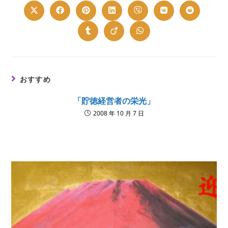
CONTENT
Opens
Opens
Opens
Opens
Opens
Opens
Opens
in
in
in
in
in
in
in
a
a
a
a
a
a
a
new
new
new
new
new
new
new
Opens
Opens
Opens
window
window
window
window
window
window
window
in
in
in
a
a
a
new
new
new
window
window
window
おすすめ
「貯徳経営者の栄光」
2008 年 10 月 7 日