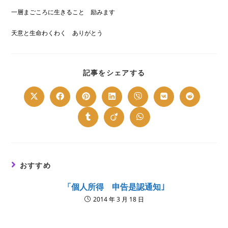
一層まごころに生きること 励みます
天意と生命わくわく ありがとう
SHARE
記事をシェアする
THIS
CONTENT
Opens
Opens
Opens
Opens
Opens
Opens
Opens
in
in
in
in
in
in
in
a
a
a
a
a
a
a
new
new
new
new
new
new
new
Opens
Opens
Opens
window
window
window
window
window
window
window
in
in
in
a
a
a
new
new
new
window
window
window
おすすめ
「個人所得 申告是認通知｣
2014 年 3 月 18 日