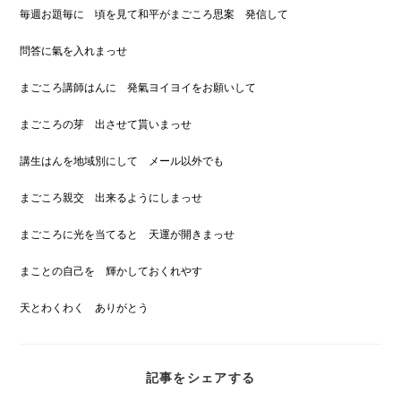
毎週お題毎に 頃を見て和平がまごころ思案 発信して
問答に氣を入れまっせ
まごころ講師はんに 発氣ヨイヨイをお願いして
まごころの芽 出させて貰いまっせ
講生はんを地域別にして メール以外でも
まごころ親交 出来るようにしまっせ
まごころに光を当てると 天運が開きまっせ
まことの自己を 輝かしておくれやす
天とわくわく ありがとう
SHARE
記事をシェアする
THIS