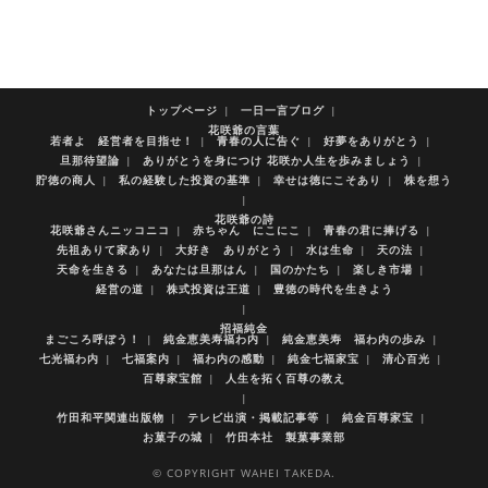
トップページ
一日一言ブログ
花咲爺の言葉
若者よ 経営者を目指せ！
青春の人に告ぐ
好夢をありがとう
旦那待望論
ありがとうを身につけ 花咲か人生を歩みましょう
貯徳の商人
私の経験した投資の基準
幸せは徳にこそあり
株を想う
花咲爺の詩
花咲爺さんニッコニコ
赤ちゃん にこにこ
青春の君に捧げる
先祖ありて家あり
大好き ありがとう
水は生命
天の法
天命を生きる
あなたは旦那はん
国のかたち
楽しき市場
経営の道
株式投資は王道
豊徳の時代を生きよう
招福純金
まごころ呼ぼう！
純金恵美寿福わ内
純金恵美寿 福わ内の歩み
七光福わ内
七福案内
福わ内の感動
純金七福家宝
清心百光
百尊家宝館
人生を拓く百尊の教え
竹田和平関連出版物
テレビ出演・掲載記事等
純金百尊家宝
お菓子の城
竹田本社 製菓事業部
© COPYRIGHT WAHEI TAKEDA.