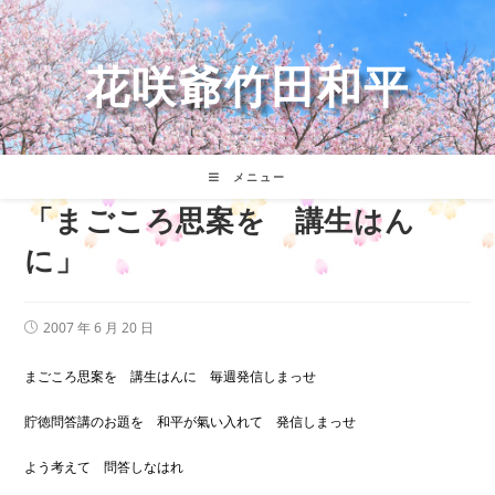
コ
ン
テ
花咲爺竹田和平
ン
ツ
へ
ス
キ
メニュー
ッ
「まごころ思案を 講生はん
プ
に」
投
2007 年 6 月 20 日
稿
公
開
まごころ思案を 講生はんに 毎週発信しまっせ
日:
貯徳問答講のお題を 和平が氣い入れて 発信しまっせ
よう考えて 問答しなはれ