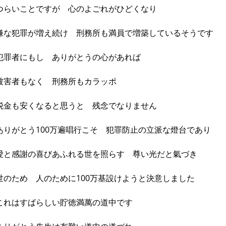
つらいことですが 心のよごれがひどくなり
嫌な犯罪が増え続け 刑務所も満員で増築しているそうです
犯罪者にもし ありがとうの心があれば
被害者もなく 刑務所もカラッポ
税金も安くなると思うと 残念でなりません
ありがとう100万遍唱行こそ 犯罪防止の立派な燈台であり
愛と感謝の喜びあふれる世を照らす 尊い光だと氣づき
世のため 人のために100万基設けようと決意しました
これはすばらしい貯徳満萬の道中です