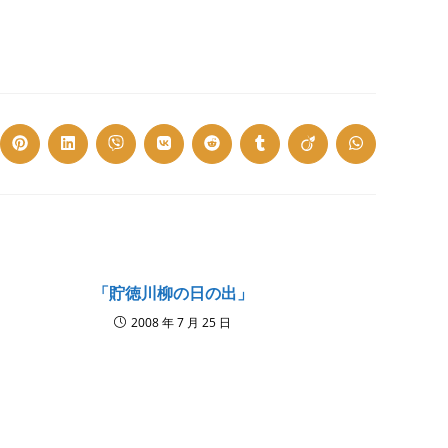
ns
Opens
Opens
Opens
Opens
Opens
Opens
Opens
Opens
in
in
in
in
in
in
in
in
a
a
a
a
a
a
a
a
w
new
new
new
new
new
new
new
new
dow
window
window
window
window
window
window
window
window
「貯徳川柳の日の出」
2008 年 7 月 25 日