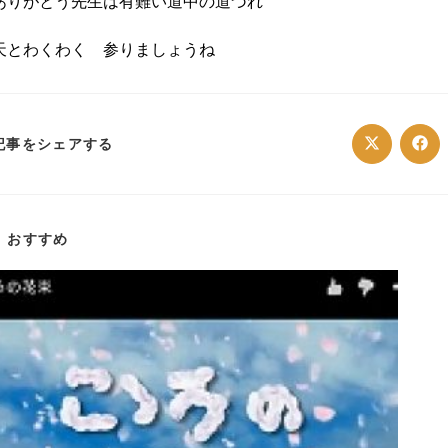
ありがとう先生は有難い道中の道づれ
天とわくわく 参りましょうね
SHARE
記事をシェアする
Opens
Ope
in
in
a
a
THIS
new
ne
window
win
CONTENT
おすすめ