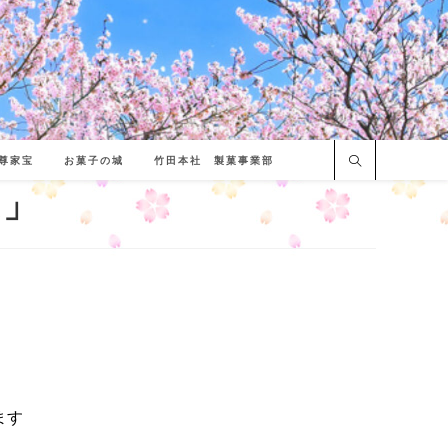
尊家宝
お菓子の城
竹田本社 製菓事業部
は」
ます