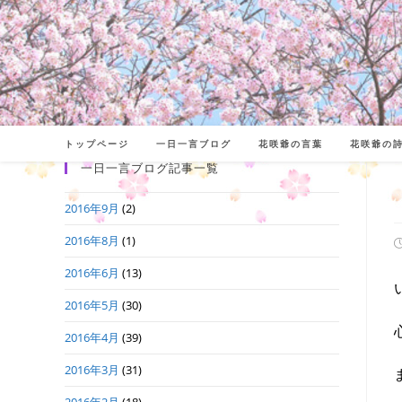
コ
ン
テ
ン
ツ
へ
トップページ
一日一言ブログ
花咲爺の言葉
花咲爺の
ス
一日一言ブログ記事一覧
キ
2016年9月
(2)
ッ
プ
2016年8月
(1)
2016年6月
(13)
日
2016年5月
(30)
2016年4月
(39)
2016年3月
(31)