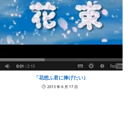
「花想ふ君に捧げたい｣
2013 年 6 月 17 日