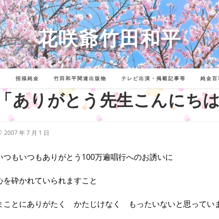
花咲爺竹田和平
詩
招福純金
竹田和平関連出版物
テレビ出演・掲載記事等
純金百
「ありがとう先生こんにち
投
2007 年 7 月 1 日
稿
公
開
いつもいつもありがとう100万遍唱行へのお誘いに
:
心を砕かれていられますこと
まことにありがたく かたじけなく もったいないと思ってい