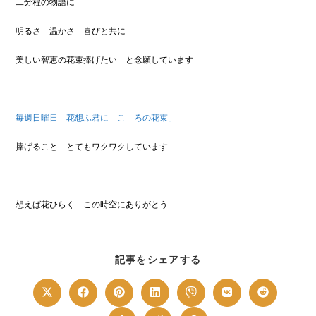
二分程の物語に
明るさ 温かさ 喜びと共に
美しい智恵の花束捧げたい と念願しています
毎週日曜日 花想ふ君に「こゝろの花束」
捧げること とてもワクワクしています
想えば花ひらく この時空にありがとう
SHARE
記事をシェアする
THIS
CONTENT
Opens
Opens
Opens
Opens
Opens
Opens
Opens
in
in
in
in
in
in
in
a
a
a
a
a
a
a