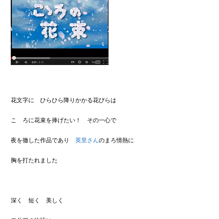
花文字に ひらひら降りかかる花びらは
こゝろに花束を捧げたい！ その一心で
夜を徹した作品であり
英里さん
のまろ情熱に
胸を打たれました
深く 短く 美しく