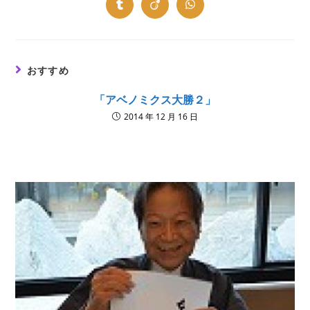
new
new
new
new
new
new
new
Opens
Opens
Opens
window
window
window
window
window
window
window
in
in
in
a
a
a
new
new
new
window
window
window
おすすめ
「アベノミクス大勝２」
2014 年 12 月 16 日