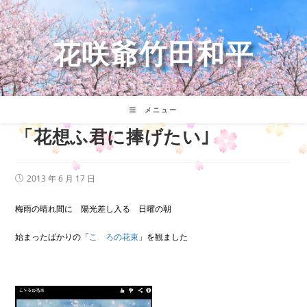
コ
ン
テ
花咲爺竹田和平
ン
ツ
へ
ス
キ
メニュー
ッ
「花想ふ君に捧げたい｣
プ
投
2013 年 6 月 17 日
稿
公
開
梅雨の晴れ間に 陽光差し入る 日曜の朝
日:
始まったばかりの「
こゝろの花束
」を観ました