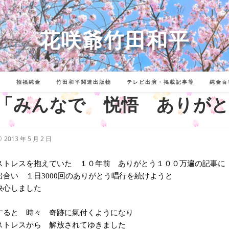
花咲爺竹田和平
詩
招福純金
竹田和平関連出版物
テレビ出演・掲載記事等
純金百
「みんなで 悦悟 ありがとう
投
2013 年 5 月 2 日
稿
公
開
ストレスを抱えていた １０年前 ありがとう１００万遍の記事に
:
出合い １日
回のありがとう唱行を続けようと
3000
決心しました
すると 時々 奇跡に氣付くようになり
ストレスから 解放されてゆきました