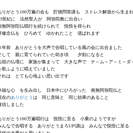
ありがとう
万遍の会も 貯徳問答講も ストレス解放から生ま
100
世紀に 法然聖人が 阿弥陀教に出合い
3
南無阿弥陀仏唱行を続けられて 悦悟を得られ
専修念仏を ひろめて ゆかれたこと 偲ばれます
３年前 ありがとうを大声で合唱している風の会に出合ました
そして 親に育てられていた幼き頃 夕刻になると
先祖の仏壇に 家族が集まって 大きな声で ナ～ム～ア～ミ～ダ
を歌ふように唱えていました
それは とても心地よい思い出です
幸福な心 を生み出し 日本中にひろがった 南無阿弥陀仏と
現在の
ありがとう
は 同じ意味と 同じ効果のあること
確信しました
ありがとう
万遍唱行は 悦悟に至る 小乗のようですが
100
みんなで合唱する ありがとうまろ
講は みんなで悦悟に至る
UP!
現代の大乗だと思いました