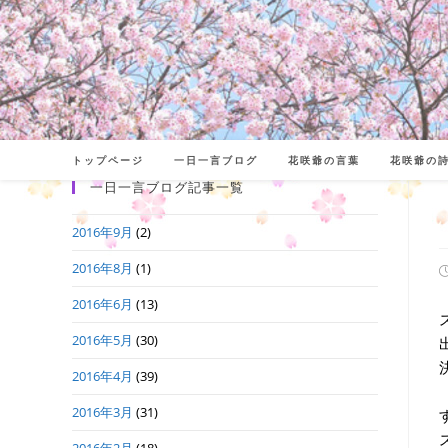
コ
ン
テ
ン
ツ
へ
トップページ
一日一言ブログ
花咲爺の言葉
花咲爺の
ス
一日一言ブログ記事一覧
キ
2016年9月
(2)
ッ
プ
2016年8月
(1)
2016年6月
(13)
日
2016年5月
(30)
2016年4月
(39)
2016年3月
(31)