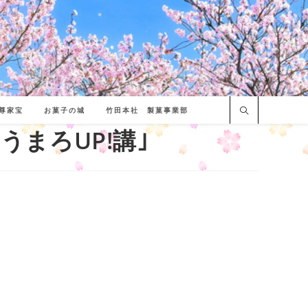
尊家宝
お菓子の城
竹田本社 製菓事業部
まろUP!講｣