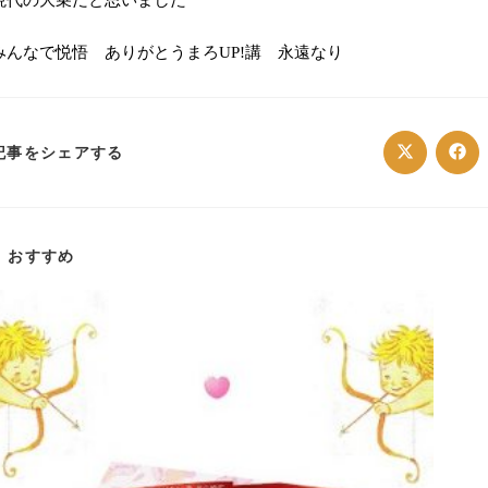
みんなで悦悟 ありがとうまろ
講 永遠なり
UP!
SHARE
記事をシェアする
Opens
Ope
in
in
a
a
THIS
new
ne
window
win
CONTENT
おすすめ