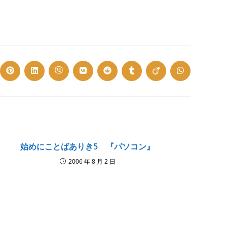
ns
Opens
Opens
Opens
Opens
Opens
Opens
Opens
Opens
in
in
in
in
in
in
in
in
a
a
a
a
a
a
a
a
w
new
new
new
new
new
new
new
new
dow
window
window
window
window
window
window
window
window
始めにことばありき5 『パソコン』
2006 年 8 月 2 日