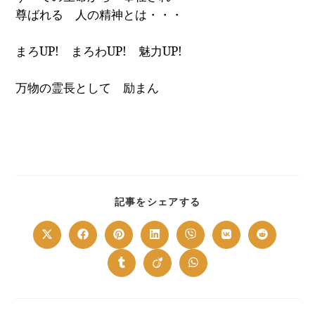
尊ばれる 人の精神とは・・・
まろ
UP!
まろわ
UP!
魅力
UP!
万物の霊長として 励まん
SHARE
記事をシェアする
THIS
CONTENT
Opens
Opens
Opens
Opens
Opens
Opens
Opens
in
in
in
in
in
in
in
a
a
a
a
a
a
a
new
new
new
new
new
new
new
Opens
Opens
Opens
window
window
window
window
window
window
window
in
in
in
a
a
a
new
new
new
window
window
window