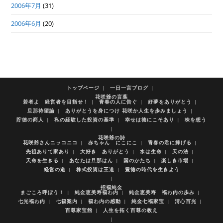
2006年7月
(31)
2006年6月
(20)
トップページ
一日一言ブログ
花咲爺の言葉
若者よ 経営者を目指せ！
青春の人に告ぐ
好夢をありがとう
旦那待望論
ありがとうを身につけ 花咲か人生を歩みましょう
貯徳の商人
私の経験した投資の基準
幸せは徳にこそあり
株を想う
花咲爺の詩
花咲爺さんニッコニコ
赤ちゃん にこにこ
青春の君に捧げる
先祖ありて家あり
大好き ありがとう
水は生命
天の法
天命を生きる
あなたは旦那はん
国のかたち
楽しき市場
経営の道
株式投資は王道
豊徳の時代を生きよう
招福純金
まごころ呼ぼう！
純金恵美寿福わ内
純金恵美寿 福わ内の歩み
七光福わ内
七福案内
福わ内の感動
純金七福家宝
清心百光
百尊家宝館
人生を拓く百尊の教え