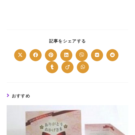
SHARE
記事をシェアする
THIS
CONTENT
Opens
Opens
Opens
Opens
Opens
Opens
Opens
in
in
in
in
in
in
in
a
a
a
a
a
a
a
new
new
new
new
new
new
new
Opens
Opens
Opens
window
window
window
window
window
window
window
in
in
in
a
a
a
new
new
new
window
window
window
おすすめ