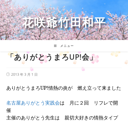
コ
ン
テ
花咲爺竹田和平
ン
ツ
へ
ス
キ
メニュー
ッ
「ありがとうまろUP!会」
プ
投
2013 年 3 月 1 日
稿
公
ありがとうまろ
UP!
情熱の炎が 燃え立って来ました
開
日:
名古屋ありがとう実践会
は 月に２回 リフレで開
催
主催のありがとう先生は 親切大好きの情熱タイプ