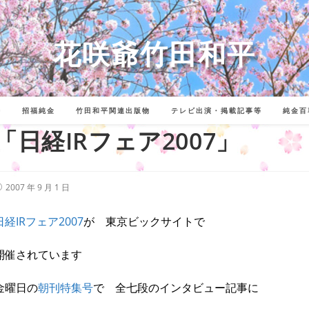
花咲爺竹田和平
詩
招福純金
竹田和平関連出版物
テレビ出演・掲載記事等
純金百
「日経IRフェア2007」
投
2007 年 9 月 1 日
稿
公
開
日経IRフェア2007
が 東京ビックサイトで
:
開催されています
金曜日の
朝刊特集号
で 全七段のインタビュー記事に