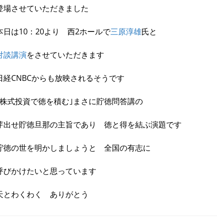
登場させていただきました
本日は10：20より 西2ホールで
三原淳雄
氏と
対談講演
をさせていただきます
日経CNBCからも放映されるそうです
｢株式投資で徳を積む｣まさに貯徳問答講の
芽出せ貯徳旦那の主旨であり 徳と得を結ぶ演題です
貯徳の世を明かしましょうと 全国の有志に
呼びかけたいと思っています
天とわくわく ありがとう