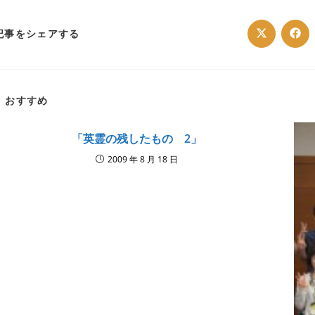
SHARE
記事をシェアする
Opens
Ope
in
in
a
a
THIS
new
ne
window
win
CONTENT
おすすめ
「英霊の残したもの 2」
2009 年 8 月 18 日