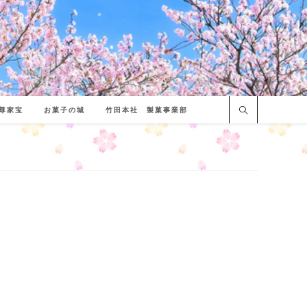
尊家宝
お菓子の城
竹田本社 製菓事業部