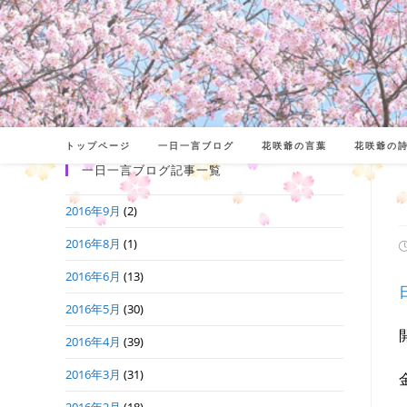
コ
ン
テ
ン
ツ
へ
トップページ
一日一言ブログ
花咲爺の言葉
花咲爺の
ス
一日一言ブログ記事一覧
キ
2016年9月
(2)
ッ
プ
2016年8月
(1)
2016年6月
(13)
日
2016年5月
(30)
2016年4月
(39)
2016年3月
(31)